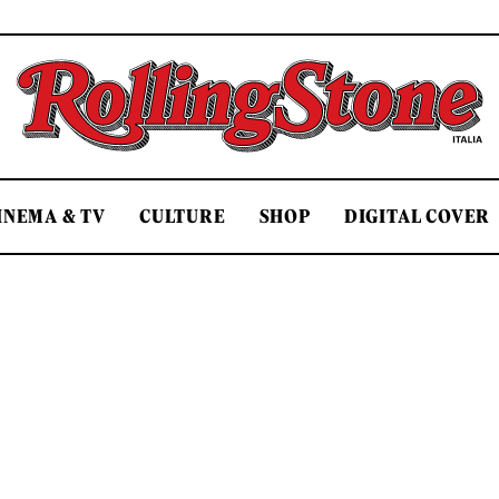
Rolling Stone Italia
INEMA & TV
CULTURE
SHOP
DIGITAL COVER