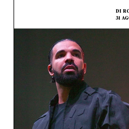
DI
RO
31 AG