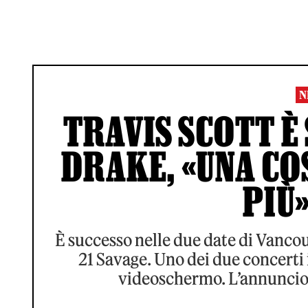
N
TRAVIS SCOTT È 
DRAKE, «UNA CO
PIÙ»
È successo nelle due date di Vancou
21 Savage. Uno dei due concerti i
videoschermo. L’annuncio è