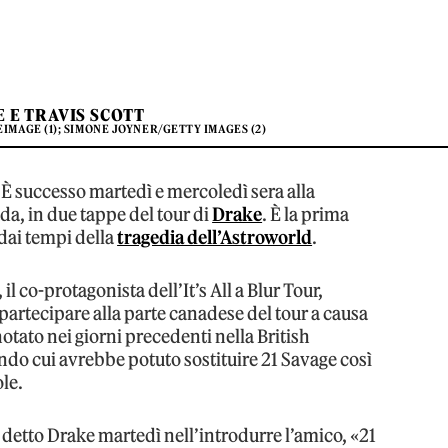
 E TRAVIS SCOTT
IMAGE (1); SIMONE JOYNER/GETTY IMAGES (2)
. È successo martedì e mercoledì sera alla
a, in due tappe del tour di
Drake
. È la prima
 dai tempi della
tragedia dell’Astroworld
.
 il co-protagonista dell’It’s All a Blur Tour,
artecipare alla parte canadese del tour a causa
notato nei giorni precedenti nella British
ndo cui avrebbe potuto sostituire 21 Savage così
ole.
a detto Drake martedì nell’introdurre l’amico, «21