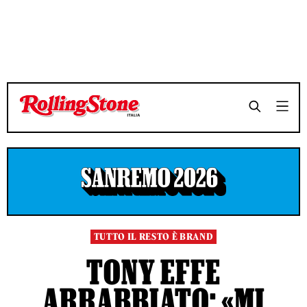
TEMPO DI LETTURA 3 MINUTI
TEMPO DI LETTURA 3 MINUTI
SHARE
SHARE
TUTTO IL RESTO È BRAND
TONY EFFE
ARRABBIATO: «MI