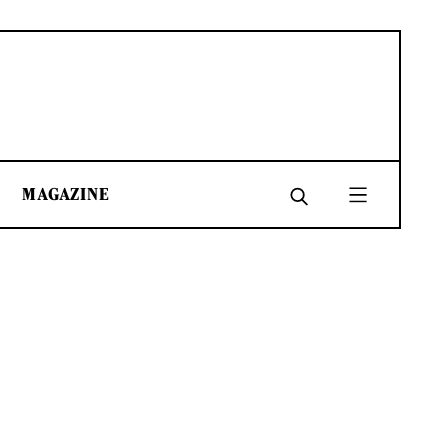
MAGAZINE
SHARE
SHARE