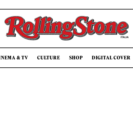
Rolling Stone Italia
INEMA & TV
CULTURE
SHOP
DIGITAL COVER