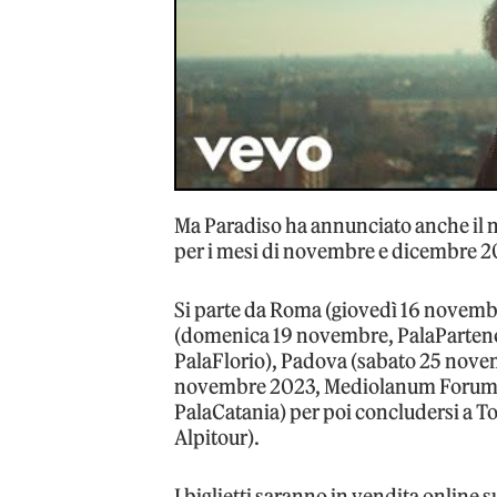
Ma Paradiso ha annunciato anche il n
per i mesi di novembre e dicembre 2
Si parte da Roma (giovedì 16 novembre
(domenica 19 novembre, PalaParteno
PalaFlorio), Padova (sabato 25 nove
novembre 2023, Mediolanum Forum di
PalaCatania) per poi concludersi a T
Alpitour).
I biglietti saranno in vendita online