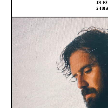
DI
RO
24 M