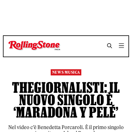
TEMPO DI LETTURA 3 MINUTI
TEMPO DI LETTURA 3 MINUTI
SHARE
SHARE
NEWS MUSICA
THEGIORNALISTI: IL
NUOVO SINGOLO È
‘MARADONA Y PELÉ’
Nel video c'è Benedetta Porcaroli. È il primo singolo