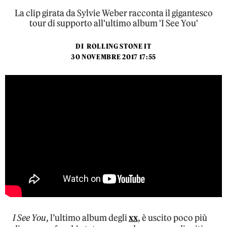
La clip girata da Sylvie Weber racconta il gigantesco
tour di supporto all'ultimo album 'I See You'
DI
ROLLING STONE IT
30 NOVEMBRE 2017 17:55
I See You
, l’ultimo album degli
xx
, è uscito poco più