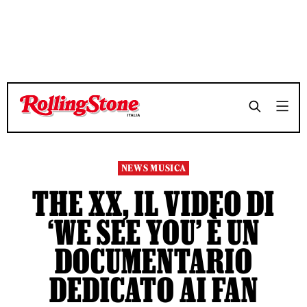
TEMPO DI LETTURA 2 MINUTI
TEMPO DI LETTURA 2 MINUTI
SHARE
SHARE
NEWS MUSICA
THE XX, IL VIDEO DI
‘WE SEE YOU’ È UN
DOCUMENTARIO
DEDICATO AI FAN