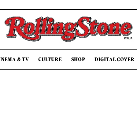
Rolling Stone Italia
INEMA & TV
CULTURE
SHOP
DIGITAL COVER