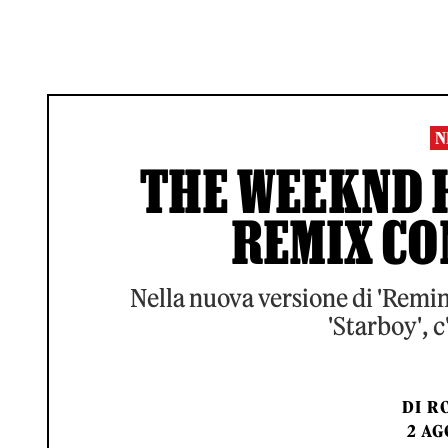
N
THE WEEKND 
REMIX CO
Nella nuova versione di 'Remin
'Starboy', 
DI
RO
2 AG