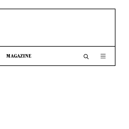
MAGAZINE
SHARE
SHARE