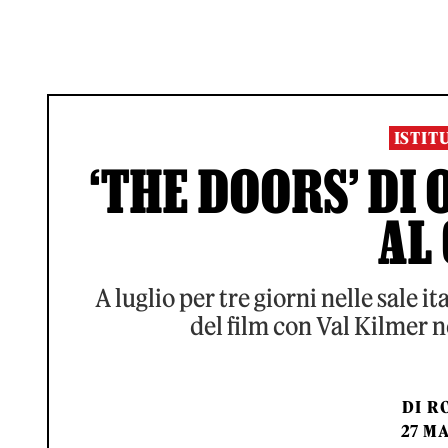
ISTIT
‘THE DOORS’ DI
AL
A luglio per tre giorni nelle sale i
del film con Val Kilmer n
DI
RO
27 MA