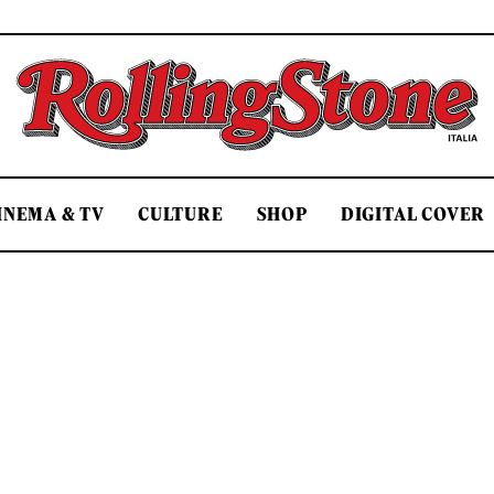
Rolling Stone Italia
INEMA & TV
CULTURE
SHOP
DIGITAL COVER