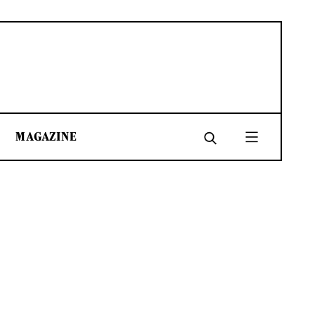
MAGAZINE
SHARE
SHARE