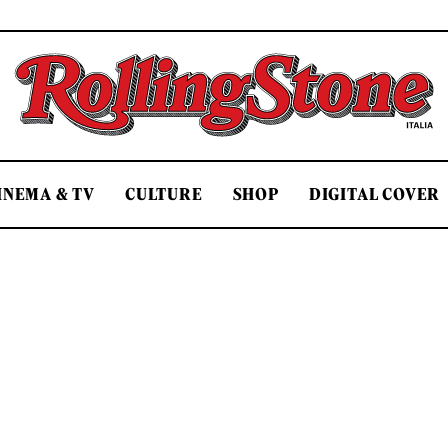
Rolling Stone Italia
INEMA & TV
CULTURE
SHOP
DIGITAL COVER