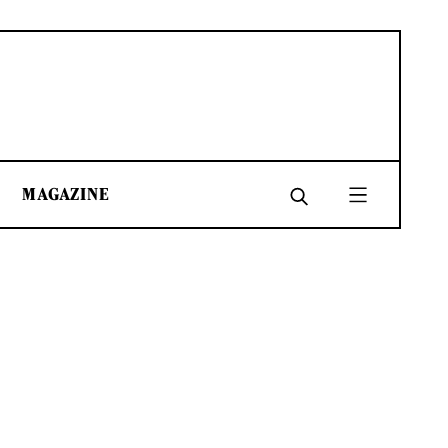
MAGAZINE
SHARE
SHARE