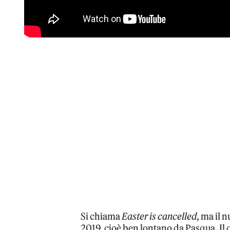
Si chiama
Easter is cancelled
, ma il 
2019, cioè ben lontano da Pasqua. Il 