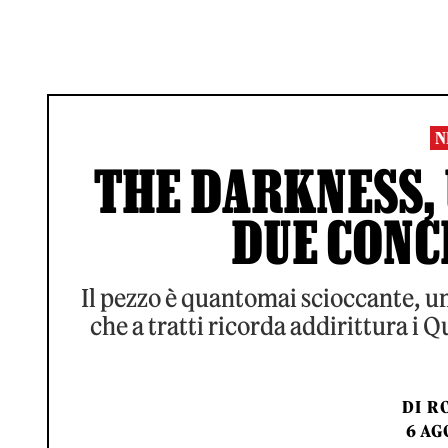
N
THE DARKNESS, 
DUE CONCE
Il pezzo è quantomai scioccante, una
che a tratti ricorda addirittura i 
DI
RO
6 AG