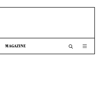
MAGAZINE
SHARE
SHARE