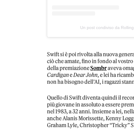
Un post condiviso da Rolling
Swift si è poi rivolta alla nuova gener
ciò che amate, fino in fondo al vostr
della premiazione
Sombr
aveva omagg
Cardigan
e
Dear John
, e lei ha ricam
non ha bisogno dell’AI, i ragazzi sta
Quello di Swift diventa quindi il rec
più giovane in assoluto a essere prem
nel 1983, a 32 anni. Insieme a lei, nel
anche Alanis Morissette, Kenny Loggin
Graham Lyle, Christopher “Tricky” S