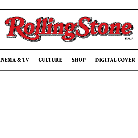
Rolling Stone Italia
INEMA & TV
CULTURE
SHOP
DIGITAL COVER