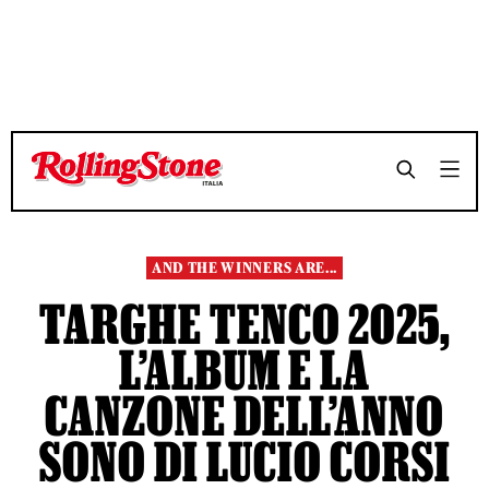
TEMPO DI LETTURA 4 MINUTI
TEMPO DI LETTURA 4 MINUTI
SHARE
SHARE
AND THE WINNERS ARE...
TARGHE TENCO 2025,
L’ALBUM E LA
CANZONE DELL’ANNO
SONO DI LUCIO CORSI