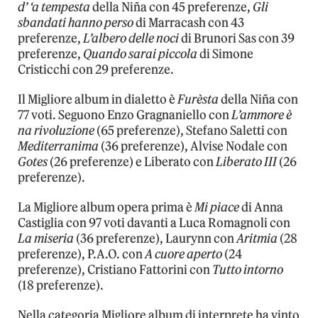
d’ ‘a tempesta
della Niña con 45 preferenze,
Gli
sbandati hanno perso
di Marracash con 43
preferenze,
L’albero delle noci
di Brunori Sas con 39
preferenze,
Quando sarai piccola
di Simone
Cristicchi con 29 preferenze.
Il Migliore album in dialetto è
Furèsta
della Niña con
77 voti. Seguono Enzo Gragnaniello con
L’ammore è
na rivoluzione
(65 preferenze), Stefano Saletti con
Mediterranima
(36 preferenze), Alvise Nodale con
Gotes
(26 preferenze) e Liberato con
Liberato III
(26
preferenze).
La Migliore album opera prima è
Mi piace
di Anna
Castiglia con 97 voti davanti a Luca Romagnoli con
La miseria
(36 preferenze), Laurynn con
Aritmia
(28
preferenze), P.A.O. con
A cuore aperto
(24
preferenze), Cristiano Fattorini con
Tutto intorno
(18 preferenze).
Nella categoria Migliore album di interprete ha vinto