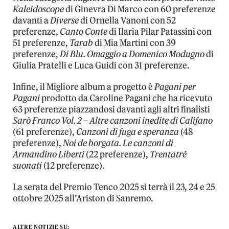
Kaleidoscope
di Ginevra Di Marco con 60 preferenze
davanti a
Diverse
di Ornella Vanoni con 52
preferenze,
Canto Conte
di Ilaria Pilar Patassini con
51 preferenze,
Tarab
di Mia Martini con 39
preferenze,
Di Blu. Omaggio a Domenico Modugno
di
Giulia Pratelli e Luca Guidi con 31 preferenze.
Infine, il Migliore album a progetto è
Pagani per
Pagani
prodotto da Caroline Pagani che ha ricevuto
63 preferenze piazzandosi davanti agli altri finalisti
Sarò Franco Vol. 2 – Altre canzoni inedite di Califano
(61 preferenze),
Canzoni di fuga e speranza
(48
preferenze),
Noi de borgata. Le canzoni di
Armandino Liberti
(22 preferenze),
Trentatré
suonati
(12 preferenze).
La serata del Premio Tenco 2025 si terrà il 23, 24 e 25
ottobre 2025 all’Ariston di Sanremo.
ALTRE NOTIZIE SU: