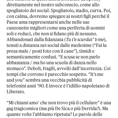
direttamente nel nostro subconscio, come allo
spogliatoio dei social. Spogliatoio, stadio, curva. Poi,
con calma, dovremo spiegare ai nostri figli perché il
Paese ama rappresentarsi anche nelle sue
canzonette migliori come una periferia di uomini
soli e reduci, che non si fidano più di nessuno.
Abbandonati dalla fidanzata (
Tu t’e scurdat’ ‘e me
),
tenuti a distanza nei social dalle medesime (“Fai la
presa male / posti foto con il cane”), timidi e
semanticamente confusi. “E scusa se non parlo
abbastanza / ma ho una scuola di danza nello
stomaco”. Deboli, fragili, avvolti dall’incertezza. Coi
tempi che corrono è parecchio sospetto. “It’s me
and you” sembra una vecchia pubblicità di
telefonini anni ’90. E invece è l’idillio napoletano di
Liberato.
“Mi chiami amo’ che non trovo più il cellulare” è una
gag tragicomica (ma più De Sica o più Derrida?). Ma
quante volte l’abbiamo ripetuta? Le parole delle