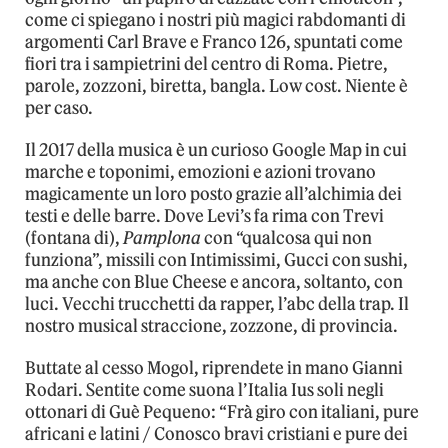
come ci spiegano i nostri più magici rabdomanti di
argomenti Carl Brave e Franco 126, spuntati come
fiori tra i sampietrini del centro di Roma. Pietre,
parole, zozzoni, biretta, bangla. Low cost. Niente è
per caso.
Il 2017 della musica è un curioso Google Map in cui
marche e toponimi, emozioni e azioni trovano
magicamente un loro posto grazie all’alchimia dei
testi e delle barre. Dove Levi’s fa rima con Trevi
(fontana di),
Pamplona
con “qualcosa qui non
funziona”, missili con Intimissimi, Gucci con sushi,
ma anche con Blue Cheese e ancora, soltanto, con
luci. Vecchi trucchetti da rapper, l’abc della trap. Il
nostro musical straccione, zozzone, di provincia.
Buttate al cesso Mogol, riprendete in mano Gianni
Rodari. Sentite come suona l’Italia Ius soli negli
ottonari di Guè Pequeno: “Frà giro con italiani, pure
africani e latini / Conosco bravi cristiani e pure dei