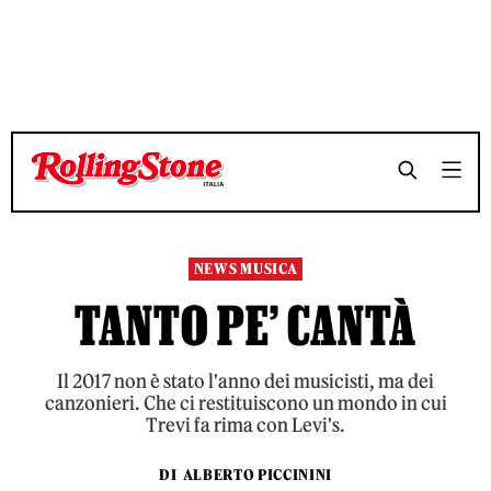
TEMPO DI LETTURA 4 MINUTI
TEMPO DI LETTURA 4 MINUTI
SHARE
SHARE
NEWS MUSICA
TANTO PE’ CANTÀ
Il 2017 non è stato l'anno dei musicisti, ma dei
canzonieri. Che ci restituiscono un mondo in cui
Trevi fa rima con Levi's.
DI
ALBERTO PICCININI