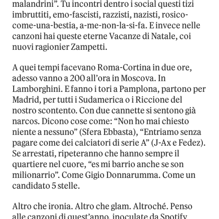
malandrini”. Tu incontri dentro i social questi tizi
imbruttiti, emo-fascisti, razzisti, nazisti, rosico-
come-una-bestia, a-me-non-la-si-fa. E invece nelle
canzoni hai queste eterne Vacanze di Natale, coi
nuovi ragionier Zampetti.
A quei tempi facevano Roma-Cortina in due ore,
adesso vanno a 200 all’ora in Moscova. In
Lamborghini. E fanno i tori a Pamplona, partono per
Madrid, per tutti i Sudamerica o i Riccione del
nostro scontento. Con due cannette si sentono già
narcos. Dicono cose come: “Non ho mai chiesto
niente a nessuno” (Sfera Ebbasta), “Entriamo senza
pagare come dei calciatori di serie A” (J-Ax e Fedez).
Se arrestati, ripeteranno che hanno sempre il
quartiere nel cuore, “es mi barrio anche se son
milionarrio”. Come Gigio Donnarumma. Come un
candidato 5 stelle.
Altro che ironia. Altro che glam. Altroché. Penso
alle canzoni di quest’anno, inoculate da Spotify