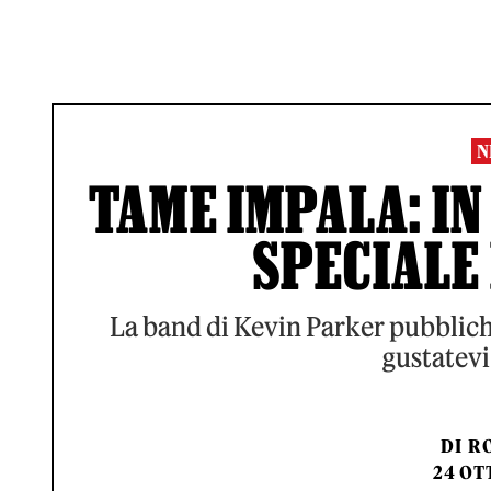
N
TAME IMPALA: IN
SPECIALE 
La band di Kevin Parker pubblich
gustatevi
DI
RO
24 OT