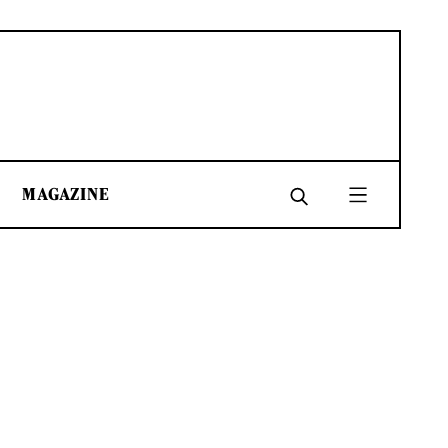
MAGAZINE
SHARE
SHARE