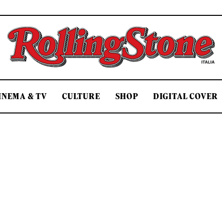
Rolling Stone Italia
INEMA & TV
CULTURE
SHOP
DIGITAL COVER