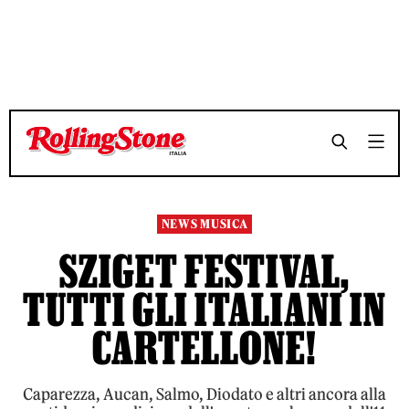
TEMPO DI LETTURA 3 MINUTI
TEMPO DI LETTURA 3 MINUTI
SHARE
SHARE
NEWS MUSICA
SZIGET FESTIVAL,
TUTTI GLI ITALIANI IN
CARTELLONE!
Caparezza, Aucan, Salmo, Diodato e altri ancora alla