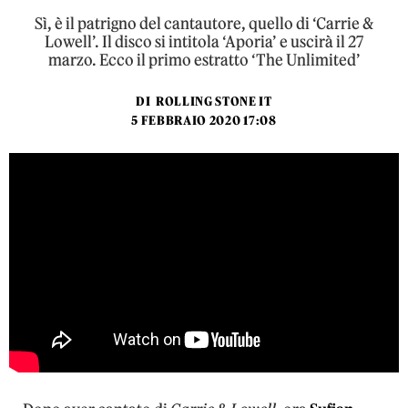
Sì, è il patrigno del cantautore, quello di ‘Carrie &
Lowell’. Il disco si intitola ‘Aporia’ e uscirà il 27
marzo. Ecco il primo estratto ‘The Unlimited’
DI
ROLLING STONE IT
5 FEBBRAIO 2020 17:08