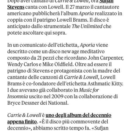
Dopo aver cantato di
Carrie & Lowell
, ora
Sufjan
Stevens
canta con Lowell. Il 27 marzo il cantautore
americano pubblicherà l’album
Aporia
realizzato in
coppia con il patrigno Lowell Brams. Il disco è
anticipato dallo strumentale
The Unlimited
che
potete ascoltare qui sopra.
In un comunicato dell’etichetta,
Aporia
viene
descritto come un disco new age meditativo
composto da 21 pezzi che ricordano John Carpenter,
Wendy Carlos e Mike Oldfield. Oltre ad essere il
patrigno di Stevens e protagonista con la madre del
cantante delle canzoni di
Carrie & Lowell
, Lowell
Brams è co-fondatore dell’etichetta Asthmatic Kitty.
I due avevano già
collaborato in
Music for
Insomnia
uscito nel 2009 con la collaborazione di
Bryce Dessner dei National.
Carrie & Lowell
è
uno degli album del decennio
appena finito
. «È il disco più commovente del
decennio», abbiamo scritto tempo fa. «Sufjan