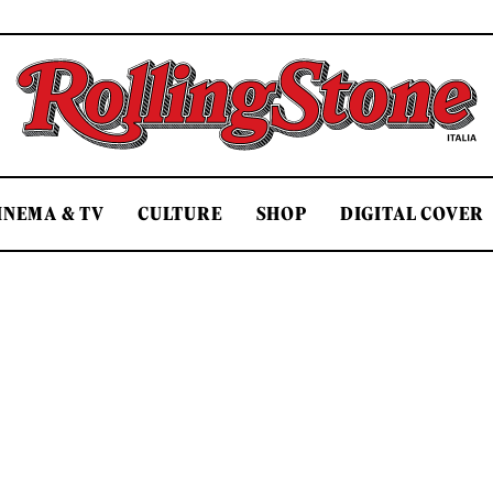
Rolling Stone Italia
INEMA & TV
CULTURE
SHOP
DIGITAL COVER