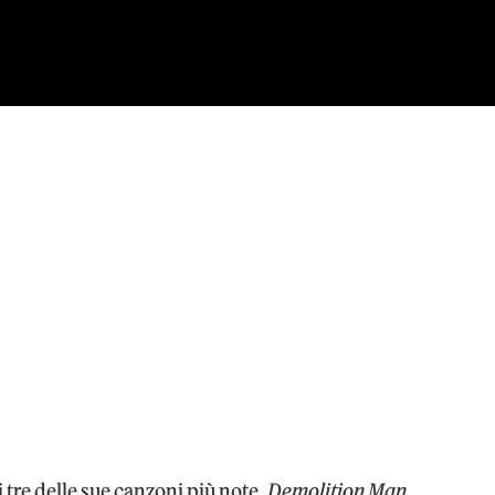
 tre delle sue canzoni più note,
Demolition Man,