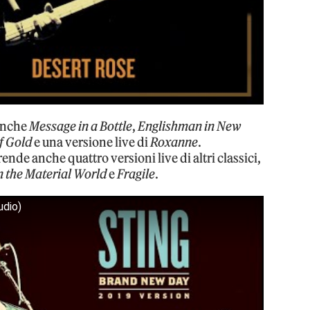
nche
Message in a Bottle
,
Englishman in New
of Gold
e una versione live di
Roxanne
.
de anche quattro versioni live di altri classici,
in the Material World
e
Fragile
.
udio)