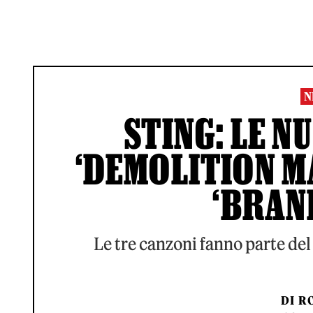
N
STING: LE N
‘DEMOLITION MA
‘BRAN
Le tre canzoni fanno parte del
DI
RO