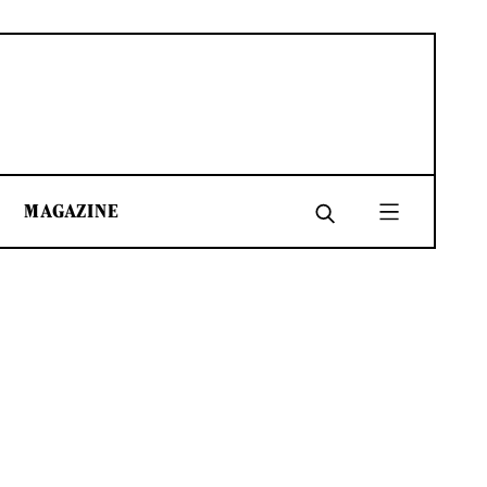
MAGAZINE
SHARE
SHARE