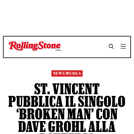
TEMPO DI LETTURA 3 MINUTI
TEMPO DI LETTURA 3 MINUTI
SHARE
SHARE
NEWS MUSICA
ST. VINCENT
PUBBLICA IL SINGOLO
‘BROKEN MAN’ CON
DAVE GROHL ALLA