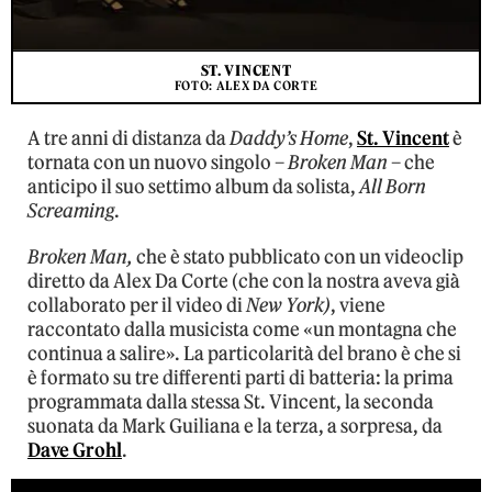
ST. VINCENT
FOTO: ALEX DA CORTE
A tre anni di distanza da
Daddy’s Home
,
St. Vincent
è
tornata con un nuovo singolo –
Broken Man
– che
anticipo il suo settimo album da solista,
All Born
Screaming
.
Broken Man,
che è stato pubblicato con un videoclip
diretto da Alex Da Corte (che con la nostra aveva già
collaborato per il video di
New York)
, viene
raccontato dalla musicista come «un montagna che
continua a salire». La particolarità del brano è che si
è formato su tre differenti parti di batteria: la prima
programmata dalla stessa St. Vincent, la seconda
suonata da Mark Guiliana e la terza, a sorpresa, da
Dave Grohl
.