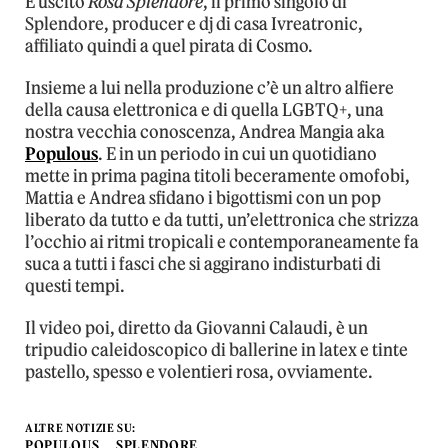
È uscito
Rosa Splendore
, il primo singolo di
Splendore, producer e dj di casa Ivreatronic,
affiliato quindi a quel pirata di Cosmo.
Insieme a lui nella produzione c’è un altro alfiere
della causa elettronica e di quella LGBTQ+, una
nostra vecchia conoscenza, Andrea Mangia aka
Populous
. E in un periodo in cui un quotidiano
mette in prima pagina titoli beceramente omofobi,
Mattia e Andrea sfidano i bigottismi con un pop
liberato da tutto e da tutti, un’elettronica che strizza
l’occhio ai ritmi tropicali e contemporaneamente fa
suca a tutti i fasci che si aggirano indisturbati di
questi tempi.
Il video poi, diretto da Giovanni Calaudi, è un
tripudio caleidoscopico di ballerine in latex e tinte
pastello, spesso e volentieri rosa, ovviamente.
ALTRE NOTIZIE SU:
POPULOUS
SPLENDORE