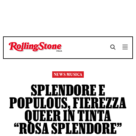
TEMPO DI LETTURA 2 MINUTI
TEMPO DI LETTURA 2 MINUTI
SHARE
SHARE
NEWS MUSICA
SPLENDORE E
POPULOUS, FIEREZZA
QUEER IN TINTA
“ROSA SPLENDORE”