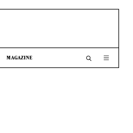
MAGAZINE
SHARE
SHARE