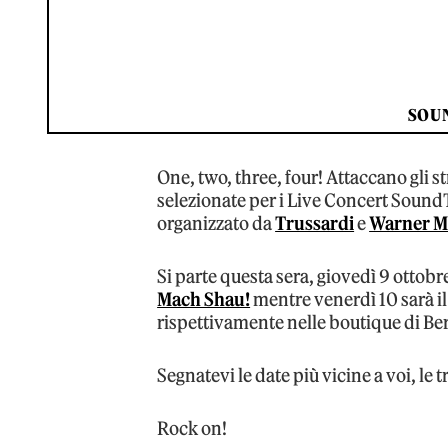
SOUN
One, two, three, four! Attaccano gli s
selezionate per i Live Concert Sound
organizzato da
Trussardi
e
Warner Mu
Si parte questa sera, giovedì 9 ottob
Mach Shau!
mentre venerdì 10 sarà il
rispettivamente nelle boutique di B
Segnatevi le date più vicine a voi, le t
Rock on!