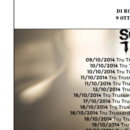
DI
RO
9 OTT