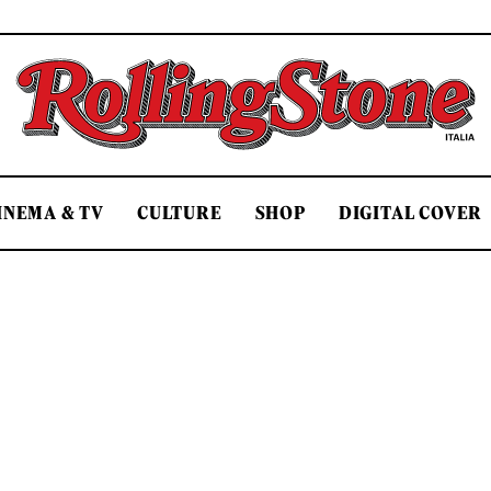
Rolling Stone Italia
INEMA & TV
CULTURE
SHOP
DIGITAL COVER