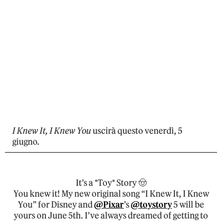
I Knew It, I Knew You
uscirà questo venerdì, 5
giugno.
It’s a *Toy* Story 🤠
You knew it! My new original song “I Knew It, I Knew
You” for Disney and
@Pixar
’s
@toystory
5 will be
yours on June 5th. I’ve always dreamed of getting to