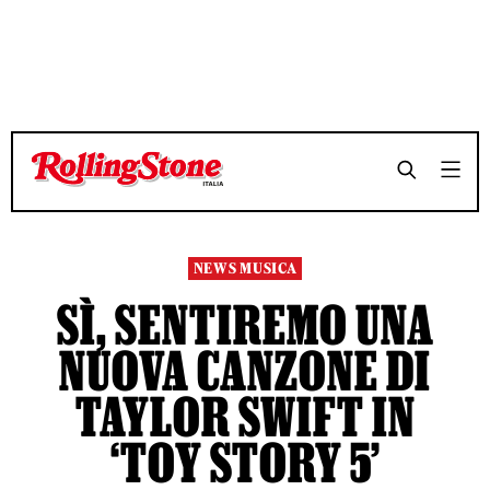
TEMPO DI LETTURA 3 MINUTI
TEMPO DI LETTURA 3 MINUTI
SHARE
SHARE
NEWS MUSICA
SÌ, SENTIREMO UNA
NUOVA CANZONE DI
TAYLOR SWIFT IN
‘TOY STORY 5’