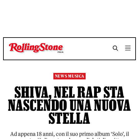
TEMPO DI LETTURA 3 MINUTI
TEMPO DI LETTURA 3 MINUTI
SHARE
SHARE
NEWS MUSICA
SHIVA, NEL RAP STA
NASCENDO UNA NUOVA
STELLA
Ad appena 18 anni, con il suo primo album ‘Solo’, il