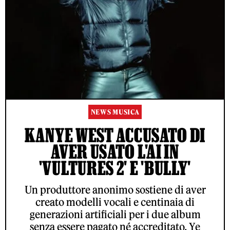
NEWS MUSICA
KANYE WEST ACCUSATO DI
AVER USATO L'AI IN
'VULTURES 2' E 'BULLY'
Un produttore anonimo sostiene di aver
creato modelli vocali e centinaia di
generazioni artificiali per i due album
senza essere pagato né accreditato. Ye