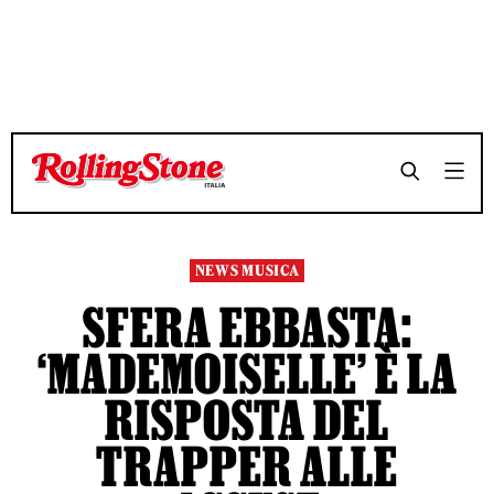
TEMPO DI LETTURA 4 MINUTI
TEMPO DI LETTURA 4 MINUTI
SHARE
SHARE
NEWS MUSICA
SFERA EBBASTA:
‘MADEMOISELLE’ È LA
RISPOSTA DEL
TRAPPER ALLE