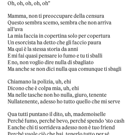
Oh, oh, oh, oh, oh”
Mamma, non ti preoccupare della censura
Questo sembra scemo, sembra che non arriva
all’uva
La mia faccia in copertina solo per copertura
Un esorcista ha detto che gli faccio paura
Ma qui è la stessa storia da anni
E mi fai quasi pensare io fumo e tu ti sballi
E no, non voglio dire nulla di sbagliato
Ma anche se non dici nulla qua comunque ti sbagli
Chiamano la polizia, uh, ehi
Dicono che è colpa mia, uh, ehi
Ma nelle tasche non ho nulla, giuro, tenente
Nullatenente, adesso ho tutto quello che mi serve
Qua tutti puntano il dito, uh, mademoiselle
Perché fumo, perché bevo, perché spendo ‘sto cash
E anche chi ti sorrideva adesso non è tuo friend
Perché vuole ciò che hai, tenerlo tutto per sé