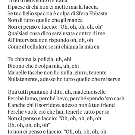
Ti do il benvenuto in Italia
Il paese di chi non ci mette mai la faccia
Se tuo figlio spaccia è colpa di Sfera Ebbasta
Non di tutto quello che gli manca
Non ci penso e faccio: “Oh, oh, oh, oh, oh”
Qualsiasi cosa dico sarà usata contro di me
All’intervista non rispondo oh, oh, oh
Come al cellulare se mi chiama la mia ex
Tu chiama la polizia, uh, ehi
Dicono che è colpa mia, uh, ehi
Ma nelle tasche non ho nulla, giuro, tenente
Nullatenente, adesso ho tutto quello che mi serve
Qua tutti puntano il dito, uh, mademoiselle
Perché fumo, perché bevo, perché spendo ’sto cash
E anche chi ti sorrideva adesso non è tuo friend
Perché vuole ciò che hai, tenerlo tutto per sé
Non ci penso e faccio: “Oh, oh, oh, oh, oh
Oh, oh, oh, oh, oh”
Io non ci penso e faccio: “Oh, oh, oh, oh, oh