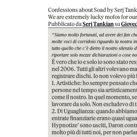
Confessions about Soad by Serj Tan
We are extremely lucky mofos for our 
Pubblicato da
Serj Tankian
su
Gioved
“Siamo molto fortunati, ad avere dei fan ch
molte voci di corridoio riguardo la nostra in
tutto quello che c’è dietro il nostro silenzio
riportare solo mezze dichiarazioni o cose no
È vero che io e solo io sono stato r
nel 2006. Tutti gli altri volevano ma
registrare dischi. Io non volevo più 
1. Artistiche: ho sempre pensato che
persone nel tempo sia artisticame
come il nostro. In quel momento, se
lavorare da solo. Non escludevo di t
2. Di Uguaglianza: quando abbiamo in
entrate finanziarie erano quasi ugu
Hypnotize’ sono usciti, Daron contr
molto più di tutti noi, per non parla