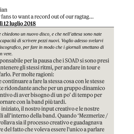
kian
fans to want a record out of our ragtag…
ì 12 luglio 2018
e chiedono un nuovo disco, e che nell’attesa sono nate
capacità di scrivere pezzi nuovi. Voglio adesso svelarvi
 discografico, per fare in modo che i giornali smettano di
n vere.
esponsabile per la pausa che i SOAD si sono presi
ntenere gli stessi ritmi, per andare in tour e
farlo. Per molte ragioni:
 continuare a fare la stessa cosa con le stesse
nte ridondante anche per un gruppo dinamico
ntivo di aver bisogno di un po’ di tempo per
ornare con la band più tardi.
iziato, il nostro input creativo e le nostre
ali all’interno della band. Quando ‘Mezmerize /
ollava sia il processo creativo e guadagnava
re del fatto che voleva essere l’unico a parlare