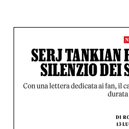
N
SERJ TANKIAN R
SILENZIO DEI
Con una lettera dedicata ai fan, il 
durata 
DI
RO
13 L