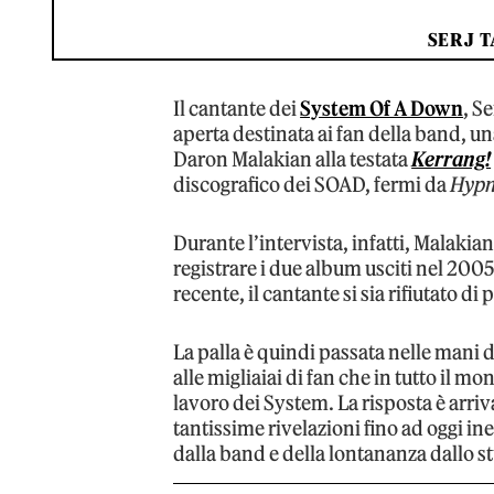
SERJ T
Il cantante dei
System Of A Down
, S
aperta destinata ai fan della band, una
Daron Malakian alla testata
Kerrang!
discografico dei SOAD, fermi da
Hypn
Durante l’intervista, infatti, Malak
registrare i due album usciti nel 200
recente, il cantante si sia rifiutato d
La palla è quindi passata nelle mani 
alle migliaiai di fan che in tutto i
lavoro dei System. La risposta è arriv
tantissime rivelazioni fino ad oggi ine
dalla band e della lontananza dallo st