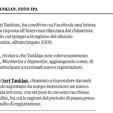
ANKIAN, FOTO IPA
erj Tankian, ha condiviso su Facebook una lettera
 risposta all’intervista rilasciara dal chitarrista
in cui spiegava la ragione del silenzio
otize
, album targato 2005.
ian, rivelava che Tankian non voleva nemmeno
5,
Mezmerize
e
Hypnotize
, aggiungendo come, di
i partecipare a eventuali nuove registrazioni.
di
Serj Tankian
, chiamato a rispondere davanti
l mondo aspettano da tempo immemore un nuovo
ata ieri sera, con un post in cui sono racchiuse
dite, fra cui le ragioni del periodo di pausa preso
udio di registrazione.