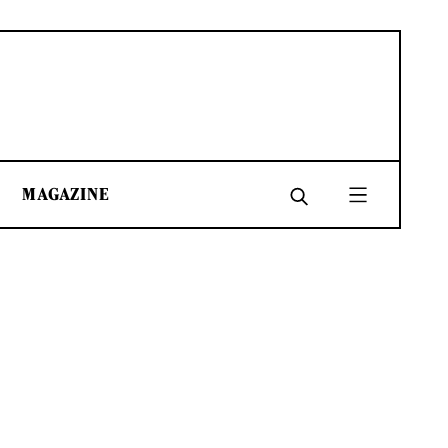
MAGAZINE
SHARE
SHARE