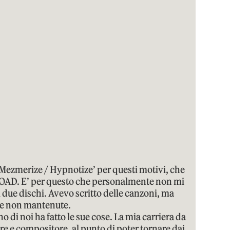
 ‘Mezmerize / Hypnotize’ per questi motivi, che
SOAD. E’ per questo che personalmente non mi
i due dischi. Avevo scritto delle canzoni, ma
se non mantenute.
o di noi ha fatto le sue cose. La mia carriera da
re e compositore, al punto di poter tornare dai