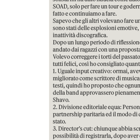
SOAD, solo per fare un tour e goder
fatto e continuiamo a fare.
Sapevo che gli altri volevano fare u
sono stati delle esplosioni emotive, 
inattività discografica.
Dopo un lungo periodo di riflessione
andato dai ragazzi con una proposta
Volevo correggere i torti del passat
tutti felici, così ho consigliato quan
1. Uguale input creativo: ormai, ave
migliorato come scrittore di musica
testi, quindi ho proposto che ognun
della band approvassero pienamente,
Shavo.
2. Divisione editoriale equa: Perso
partnership paritaria ed il modo di 
stato.
3. Director’s cut: chiunque abbia sc
possibilità di registrarla, dopo aver 