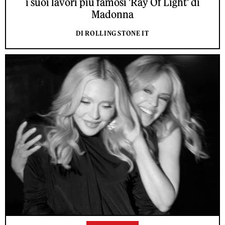
i suoi lavori più famosi 'Ray Of Light' di
Madonna
DI ROLLING STONE IT