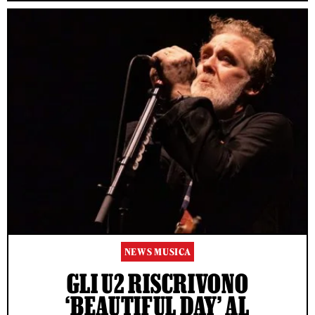
NEWS MUSICA
GLI U2 RISCRIVONO
‘BEAUTIFUL DAY’ AL