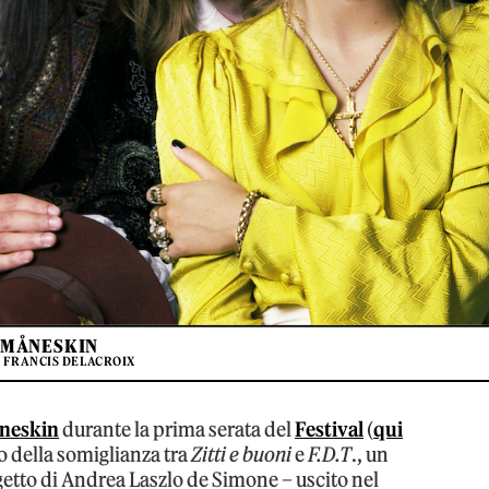
MÅNESKIN
: FRANCIS DELACROIX
neskin
durante la prima serata del
Festival
(
qui
lto della somiglianza tra
Zitti e buoni
e
F.D.T
., un
etto di Andrea Laszlo de Simone – uscito nel