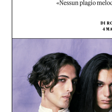
«Nessun plagio melo
DI
RO
4 MA