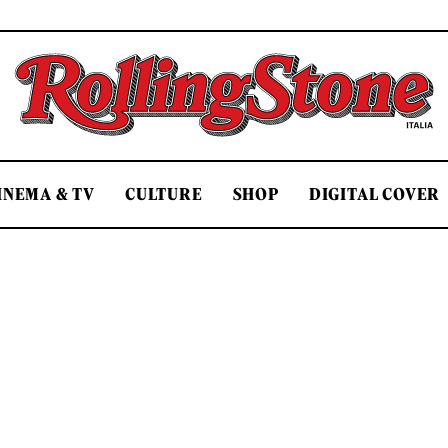
Rolling Stone Italia
INEMA & TV
CULTURE
SHOP
DIGITAL COVER