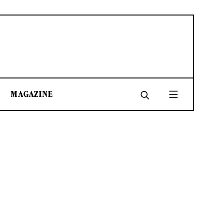
MAGAZINE
SHARE
SHARE