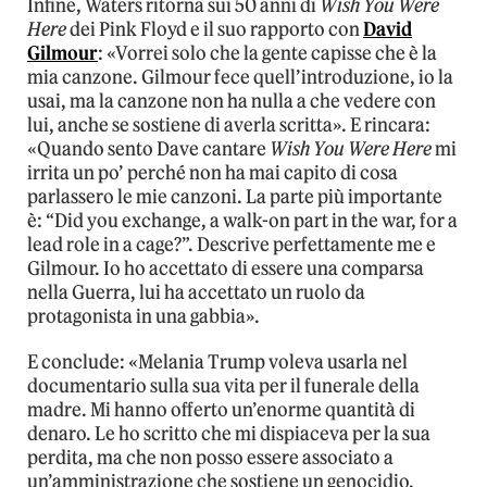
Infine, Waters ritorna sui 50 anni di
Wish You Were
Here
dei Pink Floyd e il suo rapporto con
David
Gilmour
: «Vorrei solo che la gente capisse che è la
mia canzone. Gilmour fece quell’introduzione, io la
usai, ma la canzone non ha nulla a che vedere con
lui, anche se sostiene di averla scritta». E rincara:
«Quando sento Dave cantare
Wish You Were Here
mi
irrita un po’ perché non ha mai capito di cosa
parlassero le mie canzoni. La parte più importante
è: “Did you exchange, a walk-on part in the war, for a
lead role in a cage?”. Descrive perfettamente me e
Gilmour. Io ho accettato di essere una comparsa
nella Guerra, lui ha accettato un ruolo da
protagonista in una gabbia».
E conclude: «Melania Trump voleva usarla nel
documentario sulla sua vita per il funerale della
madre. Mi hanno offerto un’enorme quantità di
denaro. Le ho scritto che mi dispiaceva per la sua
perdita, ma che non posso essere associato a
un’amministrazione che sostiene un genocidio.