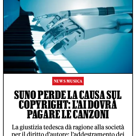
NEWS MUSICA
SUNO PERDE LA CAUSA SUL
COPYRIGHT: L’AI DOVRÀ
PAGARE LE CANZONI
La giustizia tedesca dà ragione alla società
ACCETTO LE NORME SUL TRATTAMENTO DEI DATI E
L'INVIO DELLA NEWSLETTER DI RS
per il diritto d'autore: l'addestramento dei