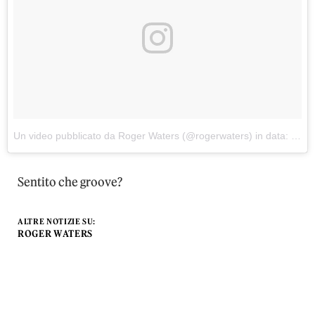
Un video pubblicato da Roger Waters (@rogerwaters)
in data:
11 Ge
Sentito che groove?
ALTRE NOTIZIE SU:
ROGER WATERS