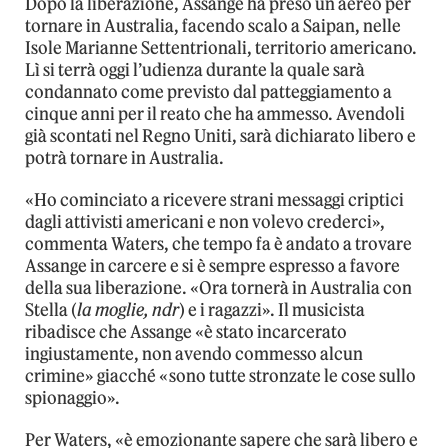
Dopo la liberazione, Assange ha preso un aereo per
tornare in Australia, facendo scalo a Saipan, nelle
Isole Marianne Settentrionali, territorio americano.
Lì si terrà oggi l’udienza durante la quale sarà
condannato come previsto dal patteggiamento a
cinque anni per il reato che ha ammesso. Avendoli
già scontati nel Regno Uniti, sarà dichiarato libero e
potrà tornare in Australia.
«Ho cominciato a ricevere strani messaggi criptici
dagli attivisti americani e non volevo crederci»,
commenta Waters, che tempo fa è andato a trovare
Assange in carcere e si è sempre espresso a favore
della sua liberazione. «Ora tornerà in Australia con
Stella (
la moglie, ndr
) e i ragazzi». Il musicista
ribadisce che Assange «è stato incarcerato
ingiustamente, non avendo commesso alcun
crimine» giacché «sono tutte stronzate le cose sullo
spionaggio».
Per Waters, «è emozionante sapere che sarà libero e