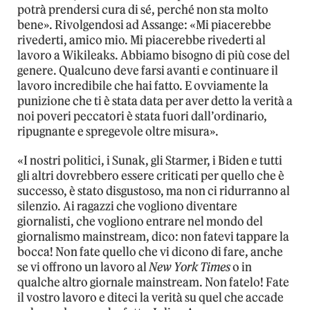
potrà prendersi cura di sé, perché non sta molto
bene». Rivolgendosi ad Assange: «Mi piacerebbe
rivederti, amico mio. Mi piacerebbe rivederti al
lavoro a Wikileaks. Abbiamo bisogno di più cose del
genere. Qualcuno deve farsi avanti e continuare il
lavoro incredibile che hai fatto. E ovviamente la
punizione che ti è stata data per aver detto la verità a
noi poveri peccatori è stata fuori dall’ordinario,
ripugnante e spregevole oltre misura».
«I nostri politici, i Sunak, gli Starmer, i Biden e tutti
gli altri dovrebbero essere criticati per quello che è
successo, è stato disgustoso, ma non ci ridurranno al
silenzio. Ai ragazzi che vogliono diventare
giornalisti, che vogliono entrare nel mondo del
giornalismo mainstream, dico: non fatevi tappare la
bocca! Non fate quello che vi dicono di fare, anche
se vi offrono un lavoro al
New York Times
o in
qualche altro giornale mainstream. Non fatelo! Fate
il vostro lavoro e diteci la verità su quel che accade