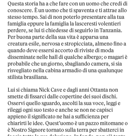
Questa storia ha a che fare con un uomo che credi di
conoscere. È un uomo che ti spaventa e ti attrae allo
stesso tempo. Sai di non poterlo presentare alla tua
famiglia eppure la famiglia la lasceresti volentieri
perdere, se lui ti chiedesse di seguirlo in Tanzania.
Per buona parte della sua vita è apparsa una
creatura esile, nervosa e stropicciata, almeno fino a
quando deve essersi accorto di riviste di moda
disseminate nelle hall di qualche albergo; o magari è
probabile che un giorno, sbagliando camera, si sia
risvegliato nella cabina armadio di una qualunque
stilista brasiliana.
Lui si chiama Nick Cave e dagli anni Ottanta non
smette di fissarci dalle copertine dei suoi dischi.
Osservi quello sguardo, ascolti la sua voce, leggi e
rileggi ogni suo testo e anche se non ne capisci
appieno il significato ne hai a sufficienza per
chiarirti le idee. Quest’uomo è un pazzo mitomane o
è Nostro Signore tornato sulla terra per sbatterci in