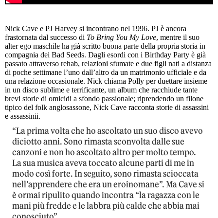
Nick Cave e PJ Harvey si incontrano nel 1996. PJ è ancora
frastornata dal successo di
To Bring You My Love
, mentre il suo
alter ego maschile ha già scritto buona parte della propria storia in
compagnia dei Bad Seeds. Dagli esordi con i Birthday Party è già
passato attraverso rehab, relazioni sfumate e due figli nati a distanza
di poche settimane l’uno dall’altro da un matrimonio ufficiale e da
una relazione occasionale. Nick chiama Polly per duettare insieme
in un disco sublime e terrificante, un album che racchiude tante
brevi storie di omicidi a sfondo passionale; riprendendo un filone
tipico del folk anglosassone, Nick Cave racconta storie di assassini
e assassinii.
“La prima volta che ho ascoltato un suo disco avevo
diciotto anni. Sono rimasta sconvolta dalle sue
canzoni e non ho ascoltato altro per molto tempo.
La sua musica aveva toccato alcune parti di me in
modo così forte. In seguito, sono rimasta scioccata
nell’apprendere che era un eroinomane”. Ma Cave si
è ormai ripulito quando incontra “la ragazza con le
mani più fredde e le labbra più calde che abbia mai
conosciuto”.