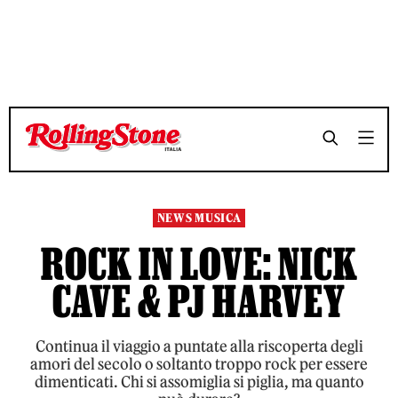
TEMPO DI LETTURA 7 MINUTI
TEMPO DI LETTURA 7 MINUTI
SHARE
SHARE
NEWS MUSICA
ROCK IN LOVE: NICK
CAVE & PJ HARVEY
Continua il viaggio a puntate alla riscoperta degli
amori del secolo o soltanto troppo rock per essere
dimenticati. Chi si assomiglia si piglia, ma quanto