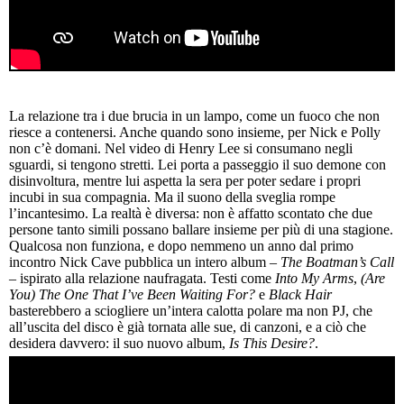
La relazione tra i due brucia in un lampo, come un fuoco che non
riesce a contenersi. Anche quando sono insieme, per Nick e Polly
non c’è domani. Nel video di Henry Lee si consumano negli
sguardi, si tengono stretti. Lei porta a passeggio il suo demone con
disinvoltura, mentre lui aspetta la sera per poter sedare i propri
incubi in sua compagnia. Ma il suono della sveglia rompe
l’incantesimo. La realtà è diversa: non è affatto scontato che due
persone tanto simili possano ballare insieme per più di una stagione.
Qualcosa non funziona, e dopo nemmeno un anno dal primo
incontro Nick Cave pubblica un intero album –
The Boatman’s Call
– ispirato alla relazione naufragata. Testi come
Into My Arms
,
(Are
You) The One That I’ve Been Waiting For?
e
Black Hair
basterebbero a sciogliere un’intera calotta polare ma non PJ, che
all’uscita del disco è già tornata alle sue, di canzoni, e a ciò che
desidera davvero: il suo nuovo album,
Is This Desire?
.