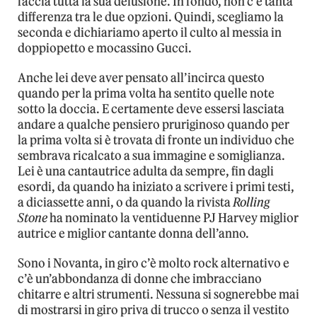
faccia tutta la sua delusione. In fondo, non c’è tanta
differenza tra le due opzioni. Quindi, scegliamo la
seconda e dichiariamo aperto il culto al messia in
doppiopetto e mocassino Gucci.
Anche lei deve aver pensato all’incirca questo
quando per la prima volta ha sentito quelle note
sotto la doccia. E certamente deve essersi lasciata
andare a qualche pensiero pruriginoso quando per
la prima volta si è trovata di fronte un individuo che
sembrava ricalcato a sua immagine e somiglianza.
Lei è una cantautrice adulta da sempre, fin dagli
esordi, da quando ha iniziato a scrivere i primi testi,
a diciassette anni, o da quando la rivista
Rolling
Stone
ha nominato la ventiduenne PJ Harvey miglior
autrice e miglior cantante donna dell’anno.
Sono i Novanta, in giro c’è molto rock alternativo e
c’è un’abbondanza di donne che imbracciano
chitarre e altri strumenti. Nessuna si sognerebbe mai
di mostrarsi in giro priva di trucco o senza il vestito