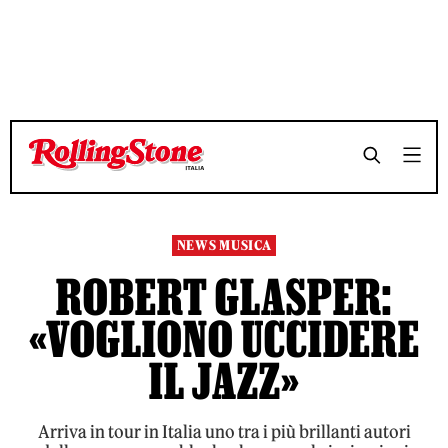
TEMPO DI LETTURA 4 MINUTI
TEMPO DI LETTURA 4 MINUTI
SHARE
SHARE
NEWS MUSICA
ROBERT GLASPER:
«VOGLIONO UCCIDERE
IL JAZZ»
Arriva in tour in Italia uno tra i più brillanti autori