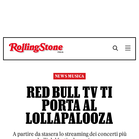
TEMPO DI LETTURA 3 MINUTI
TEMPO DI LETTURA 3 MINUTI
SHARE
SHARE
NEWS MUSICA
RED BULL TV TI
PORTA AL
LOLLAPALOOZA
A partire da stasera lo streaming dei concerti più