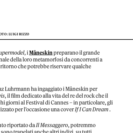
OTO: LUIGI RIZZO
upermodel
, i
Måneskin
preparano il grande
finale della loro metamorfosi da concorrenti a
n ritorno che potrebbe riservare qualche
az Luhrmann ha ingaggiato i Måneskin per
vis
, il film dedicato alla vita del re del rock che il
i giorni al Festival di Cannes – in particolare, gli
izzato per l’occasione una cover
If I Can Dream
.
to riportato da
Il Messaggero
, potremmo
sono trapelati anche altri indizi, su tutti