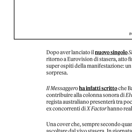
F
Dopo aver lanciato il
nuovo singolo
S
ritorno a Eurovision di stasera, atto 
super ospiti della manifestazione: u
sorpresa.
Il Messagger
o
ha infatti scritto
che B
contribuire alla colonna sonora di
El
regista australiano presenterà tra poch
ex concorrenti di
X Factor
hanno real
Una cover che, sempre secondo quan
ascoltare dal vivo stasera. In giornata 