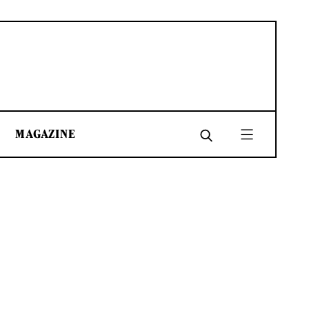
MAGAZINE
SHARE
SHARE