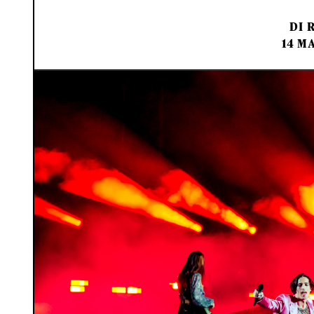
DI
14 MA