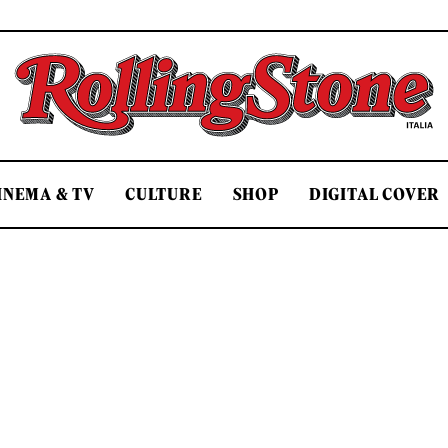
Rolling Stone Italia
INEMA & TV
CULTURE
SHOP
DIGITAL COVER