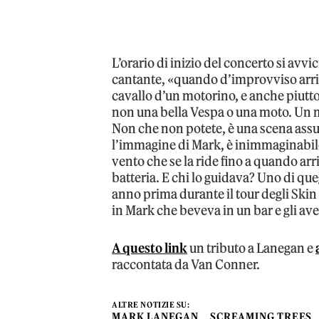
L’orario di inizio del concerto si avv
cantante, «quando d’improvviso arriv
cavallo d’un motorino, e anche piutto
non una bella Vespa o una moto. Un 
Non che non potete, è una scena assu
l’immagine di Mark, è inimmaginabile.
vento che se la ride fino a quando arr
batteria. E chi lo guidava? Uno di qu
anno prima durante il tour degli Skin
in Mark che beveva in un bar e gli av
A questo link
un tributo a Lanegan e
raccontata da Van Conner.
ALTRE NOTIZIE SU:
MARK LANEGAN
SCREAMING TREES