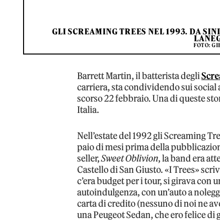
GLI SCREAMING TREES NEL 1993. DA SI
LANEG
FOTO: G
Barrett Martin, il batterista degli
Scre
carriera, sta condividendo sui social
scorso 22 febbraio. Una di queste st
Italia.
Nell’estate del 1992 gli Screaming Tre
paio di mesi prima della pubblicazion
seller,
Sweet Oblivion
, la band era att
Castello di San Giusto. «I Trees» scr
c’era budget per i tour, si girava con u
autoindulgenza, con un’auto a noleg
carta di credito (nessuno di noi ne a
una Peugeot Sedan, che ero felice di 