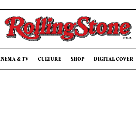
Rolling Stone Italia
INEMA & TV
CULTURE
SHOP
DIGITAL COVER