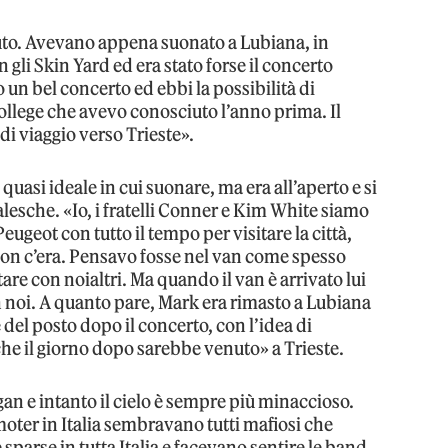
auto. Avevano appena suonato a Lubiana, in
n gli Skin Yard ed era stato forse il concerto
o un bel concerto ed ebbi la possibilità di
college che avevo conosciuto l’anno prima. Il
i viaggio verso Trieste».
 quasi ideale in cui suonare, ma era all’aperto e si
sche. «Io, i fratelli Conner e Kim White siamo
eugeot con tutto il tempo per visitare la città,
on c’era. Pensavo fosse nel van come spesso
re con noialtri. Ma quando il van è arrivato lui
n noi. A quanto pare, Mark era rimasto a Lubiana
 del posto dopo il concerto, con l’idea di
e il giorno dopo sarebbe venuto» a Trieste.
an e intanto il cielo è sempre più minaccioso.
omoter in Italia sembravano tutti mafiosi che
 sparse in tutta Italia e facevano sentire le band