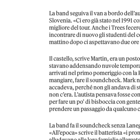
La band seguiva il van a bordo dell’
Slovenia. «Ci ero già stato nel 1991 co
migliore del tour. Anche i Trees fecer
incontrare di nuovo gli studenti del 
mattino dopo ci aspettavano due ore d
Il castello, scrive Martin, era un posto
stavano addensando nuvole temporale
arrivati nel primo pomeriggio con la P
mangiare, fare il soundcheck. Mark n
accadeva, perché non gli andava di sta
non c’era. L’autista pensava fosse co
per fare un po’ di bisboccia con gente
prendere un passaggio da qualcuno ch
La band fa il soundcheck senza Laneg
«All’epoca» scrive il batterista «i pr
alludevano alle loro famiglie allargate