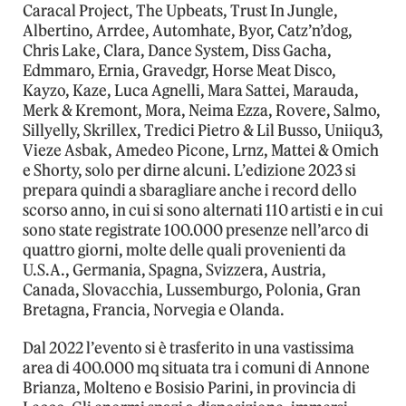
Caracal Project, The Upbeats, Trust In Jungle,
Albertino, Arrdee, Automhate, Byor, Catz’n’dog,
Chris Lake, Clara, Dance System, Diss Gacha,
Edmmaro, Ernia, Gravedgr, Horse Meat Disco,
Kayzo, Kaze, Luca Agnelli, Mara Sattei, Marauda,
Merk & Kremont, Mora, Neima Ezza, Rovere, Salmo,
Sillyelly, Skrillex, Tredici Pietro & Lil Busso, Uniiqu3,
Vieze Asbak, Amedeo Picone, Lrnz, Mattei & Omich
e Shorty, solo per dirne alcuni. L’edizione 2023 si
prepara quindi a sbaragliare anche i record dello
scorso anno, in cui si sono alternati 110 artisti e in cui
sono state registrate 100.000 presenze nell’arco di
quattro giorni, molte delle quali provenienti da
U.S.A., Germania, Spagna, Svizzera, Austria,
Canada, Slovacchia, Lussemburgo, Polonia, Gran
Bretagna, Francia, Norvegia e Olanda.
Dal 2022 l’evento si è trasferito in una vastissima
area di 400.000 mq situata tra i comuni di Annone
Brianza, Molteno e Bosisio Parini, in provincia di