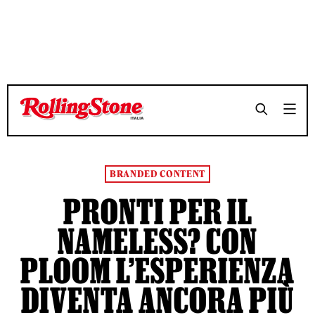
TEMPO DI LETTURA 8 MINUTI
TEMPO DI LETTURA 8 MINUTI
SHARE
SHARE
BRANDED CONTENT
PRONTI PER IL
NAMELESS? CON
PLOOM L’ESPERIENZA
DIVENTA ANCORA PIÙ