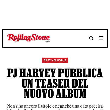
TEMPO DI LETTURA 3 MINUTI
TEMPO DI LETTURA 3 MINUTI
SHARE
SHARE
NEWS MUSICA
PJ HARVEY PUBBLICA
UN TEASER DEL
NUOVO ALBUM
Non si sa ancora il titolo e neanche una data precisa