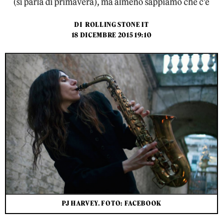
(si parla di primavera), ma almeno sappiamo che c'è
DI
ROLLING STONE IT
18 DICEMBRE 2015 19:10
PJ HARVEY. FOTO: FACEBOOK