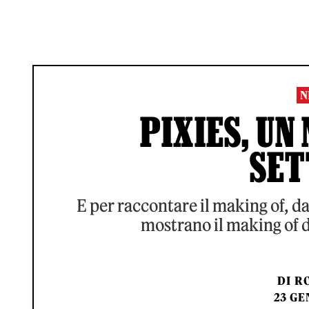
N
PIXIES, UN
SE
E per raccontare il making of, d
mostrano il making of de
DI
RO
23 GE