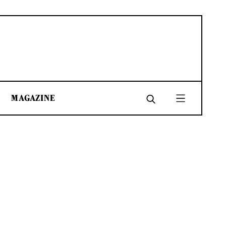
MAGAZINE
SHARE
SHARE