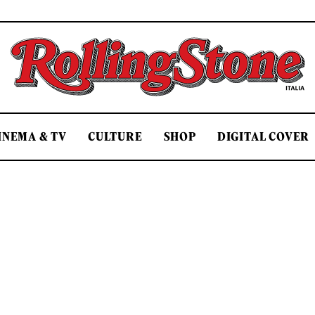
Rolling Stone Italia
INEMA & TV
CULTURE
SHOP
DIGITAL COVER