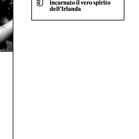
incarnato il vero spirito
dell’Irlanda