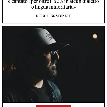
e cantato «per oltre il 50% in alcun dialetto
o lingua minoritaria»
DI ROLLING STONE IT