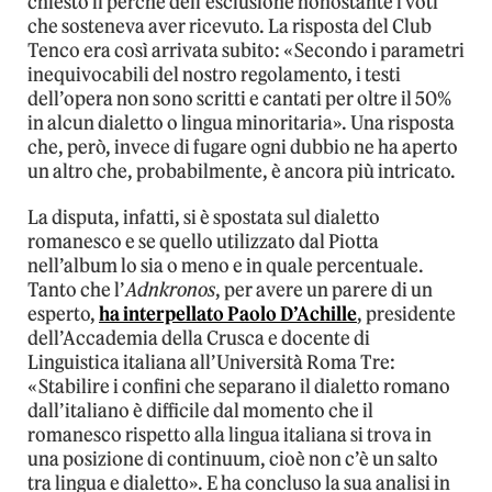
chiesto il perché dell’esclusione nonostante i voti
che sosteneva aver ricevuto. La risposta del Club
Tenco era così arrivata subito: «Secondo i parametri
inequivocabili del nostro regolamento, i testi
dell’opera non sono scritti e cantati per oltre il 50%
in alcun dialetto o lingua minoritaria». Una risposta
che, però, invece di fugare ogni dubbio ne ha aperto
un altro che, probabilmente, è ancora più intricato.
La disputa, infatti, si è spostata sul dialetto
romanesco e se quello utilizzato dal Piotta
nell’album lo sia o meno e in quale percentuale.
Tanto che l’
Adnkronos
, per avere un parere di un
esperto,
ha interpellato Paolo D’Achille
, presidente
dell’Accademia della Crusca e docente di
Linguistica italiana all’Università Roma Tre:
«Stabilire i confini che separano il dialetto romano
dall’italiano è difficile dal momento che il
romanesco rispetto alla lingua italiana si trova in
una posizione di continuum, cioè non c’è un salto
tra lingua e dialetto». E ha concluso la sua analisi in