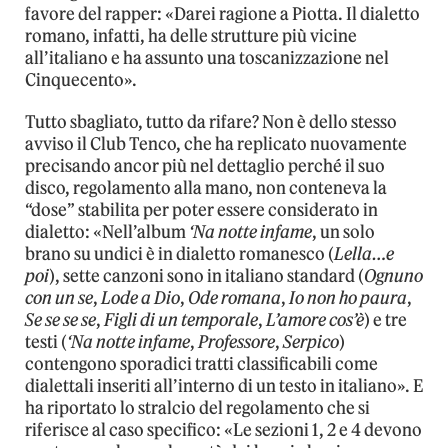
favore del rapper: «Darei ragione a Piotta. Il dialetto
romano, infatti, ha delle strutture più vicine
all’italiano e ha assunto una toscanizzazione nel
Cinquecento».
Tutto sbagliato, tutto da rifare? Non è dello stesso
avviso il Club Tenco, che ha replicato nuovamente
precisando ancor più nel dettaglio perché il suo
disco, regolamento alla mano, non conteneva la
“dose” stabilita per poter essere considerato in
dialetto: «Nell’album
‘Na notte infame
, un solo
brano su undici è in dialetto romanesco (
Lella…e
poi
), sette canzoni sono in italiano standard (
Ognuno
con un se
,
Lode a Dio
,
Ode romana
,
Io non ho paura
,
Se se se se
,
Figli di un temporale
,
L’amore cos’è
) e tre
testi (
‘Na notte infame
,
Professore
,
Serpico
)
contengono sporadici tratti classificabili come
dialettali inseriti all’interno di un testo in italiano». E
ha riportato lo stralcio del regolamento che si
riferisce al caso specifico: «Le sezioni 1, 2 e 4 devono