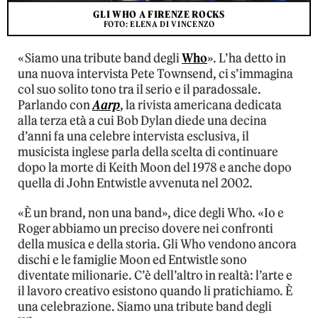
GLI WHO A FIRENZE ROCKS
FOTO: ELENA DI VINCENZO
«Siamo una tribute band degli
Who
». L’ha detto in
una nuova intervista Pete Townsend, ci s’immagina
col suo solito tono tra il serio e il paradossale.
Parlando con
Aarp
, la rivista americana dedicata
alla terza età a cui Bob Dylan diede una decina
d’anni fa una celebre intervista esclusiva, il
musicista inglese parla della scelta di continuare
dopo la morte di Keith Moon del 1978 e anche dopo
quella di John Entwistle avvenuta nel 2002.
«È un brand, non una band», dice degli Who. «Io e
Roger abbiamo un preciso dovere nei confronti
della musica e della storia. Gli Who vendono ancora
dischi e le famiglie Moon ed Entwistle sono
diventate milionarie. C’è dell’altro in realtà: l’arte e
il lavoro creativo esistono quando li pratichiamo. È
una celebrazione. Siamo una tribute band degli