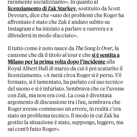
raramente socializziamo». In quanto al
licenziamento di Zak Starkey
, sostituito da Scott
Devours, dice che «uno dei problemi che Roger ha
affrontato è stato che Zak è andato subito su
Instagram e ha iniziato a parlare a vanvera e a
difendersi in modo sfacciato».
Il tutto come è noto nasce da
The Song Is Over
, la
canzone che dà il titolo al tour e che
si è sentita a
Milano per la prima volta dopo l’incidente
alla
Royal Albert Hall di marzo da cui è poi scaturito il
licenziamento. «A metà circa Roger si è perso. S’è
fermato, si è lamentato, ha parlato col suo tecnico
del suono e si è infuriato. Sembrava che ce l’avesse
con Zak, ma non era così. La cosa è diventata
argomento di discussione tra i fan, sembrava che
Roger avesse commesso un errore, in realtà c’era
stato un problema tecnico. Il modo in cui Zak ha
gestito la situazione è stato, suppongo, leggero, ma
sai com’è fatto Roger».