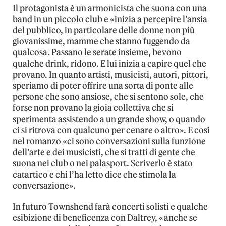
Il protagonista è un armonicista che suona con una
band in un piccolo club e «inizia a percepire l’ansia
del pubblico, in particolare delle donne non più
giovanissime, mamme che stanno fuggendo da
qualcosa. Passano le serate insieme, bevono
qualche drink, ridono. E lui inizia a capire quel che
provano. In quanto artisti, musicisti, autori, pittori,
speriamo di poter offrire una sorta di ponte alle
persone che sono ansiose, che si sentono sole, che
forse non provano la gioia collettiva che si
sperimenta assistendo a un grande show, o quando
ci si ritrova con qualcuno per cenare o altro». E così
nel romanzo «ci sono conversazioni sulla funzione
dell’arte e dei musicisti, che si tratti di gente che
suona nei club o nei palasport. Scriverlo è stato
catartico e chi l’ha letto dice che stimola la
conversazione».
In futuro Townshend farà concerti solisti e qualche
esibizione di beneficenza con Daltrey, «anche se