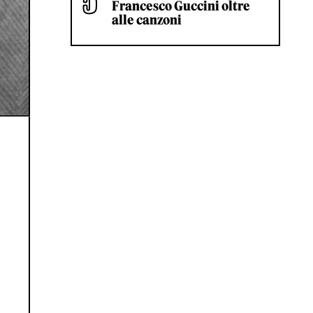
Francesco Guccini oltre
alle canzoni