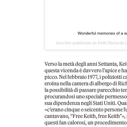
Wonderful memories of a w
Una foto pubblicata da Keith Richards (
Verso la metà degli anni Settanta, Ke
questa vicenda è davvero l’apice e ha r
picco. Nel febbraio 1977, i poliziott
eroina nella camera di albergo di Ric
la possibilità di passare parecchio te
procurandosi uno speciale permesso p
sua dipendenza negli Stati Uniti. Quan
«c’erano cinque o seicento persone fu
cantavano, “Free Keith, free Keith”», 
questi fan calorosi, un procedimento