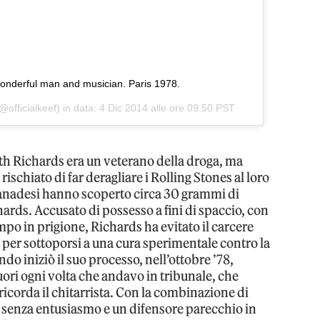
onderful man and musician. Paris 1978.
@officialkeef) in data:
4 Dic 2014 alle ore 09:50 PST
ith Richards era un veterano della droga, ma
ischiato di far deragliare i Rolling Stones al loro
i canadesi hanno scoperto circa 30 grammi di
hards. Accusato di possesso a fini di spaccio, con
mpo in prigione, Richards ha evitato il carcere
er sottoporsi a una cura sperimentale contro la
do iniziò il suo processo, nell’ottobre ’78,
ori ogni volta che andavo in tribunale, che
ricorda il chitarrista. Con la combinazione di
 senza entusiasmo e un difensore parecchio in