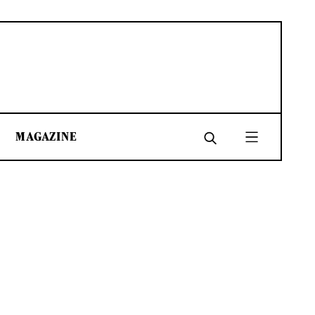
MAGAZINE
SHARE
SHARE