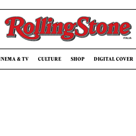
Rolling Stone Italia
INEMA & TV
CULTURE
SHOP
DIGITAL COVER