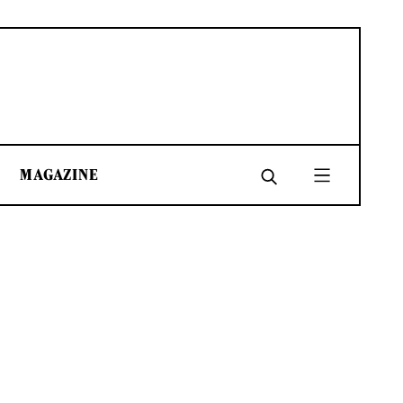
MAGAZINE
SHARE
SHARE