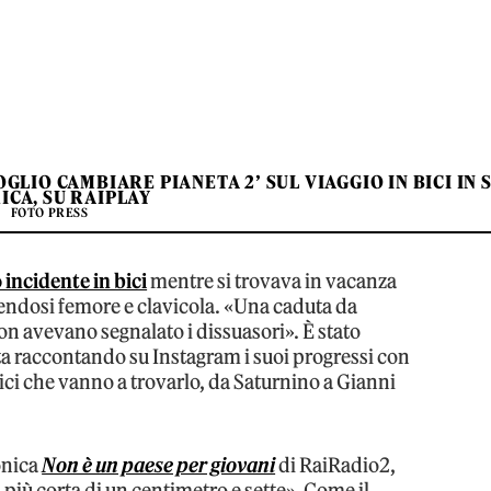
GLIO CAMBIARE PIANETA 2’ SUL VIAGGIO IN BICI IN 
ICA, SU RAIPLAY
FOTO PRESS
 incidente in bici
mentre si trovava in vacanza
ndosi femore e clavicola. «Una caduta da
non avevano segnalato i dissuasori». È stato
sta raccontando su Instagram i suoi progressi con
amici che vanno a trovarlo, da Saturnino a Gianni
onica
Non è un paese per giovani
di RaiRadio2,
più corta di un centimetro e sette». Come il