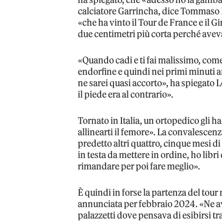
calciatore Garrincha, dice Tommaso 
«che ha vinto il Tour de France e il Gi
due centimetri più corta perché avev
«Quando cadi e ti fai malissimo, come n
endorfine e quindi nei primi minuti 
ne sarei quasi accorto», ha spiegato 
il piede era al contrario».
Tornato in Italia, un ortopedico gli h
allinearti il femore». La convalescen
predetto altri quattro, cinque mesi di
in testa da mettere in ordine, ho libr
rimandare per poi fare meglio».
È quindi in forse la partenza del tou
annunciata per febbraio 2024. «Ne a
palazzetti dove pensava di esibirsi t