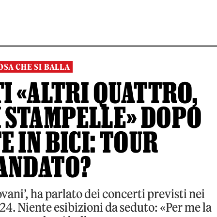
OSA CHE SI BALLA
I «ALTRI QUATTRO,
I STAMPELLE» DOPO
E IN BICI: TOUR
ANDATO?
vani’, ha parlato dei concerti previsti nei
24. Niente esibizioni da seduto: «Per me la