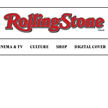
Rolling Stone Italia
INEMA & TV
CULTURE
SHOP
DIGITAL COVER