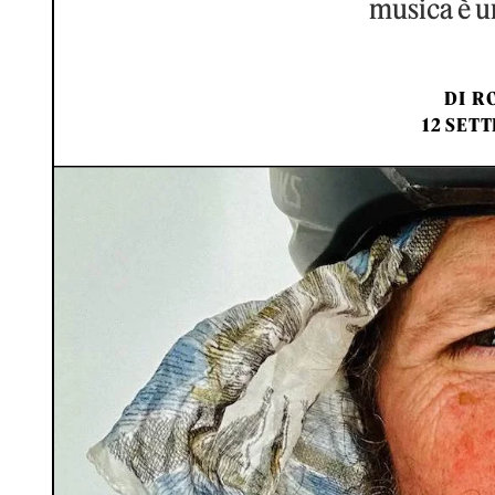
musica è un
DI
RO
12 SET