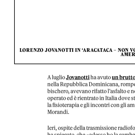
LORENZO JOVANOTTI IN ‘ARACATACA – NON VO
AMER
A luglio
Jovanotti
ha avuto
un brutto
nella Repubblica Dominicana, rompe
bischero, avevano rifatto l’asfalto e 
operato ed è rientrato in Italia dove 
la fisioterapia e gli incontri con gli 
Morandi.
Ieri, ospite della trasmissione radiof
ha spiegato, che «adesso ho la gamba 