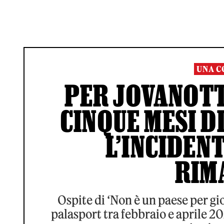
UNA C
PER JOVANOTT
CINQUE MESI D
L’INCIDENT
RIM
Ospite di ‘Non è un paese per gio
palasport tra febbraio e aprile 20