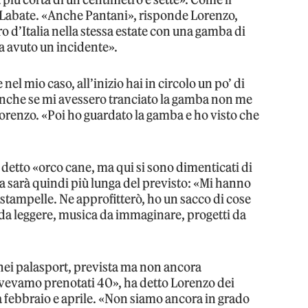
Labate. «Anche Pantani», risponde Lorenzo,
ro d’Italia nella stessa estate con una gamba di
a avuto un incidente».
el mio caso, all’inizio hai in circolo un po’ di
anche se mi avessero tranciato la gamba non me
Lorenzo. «Poi ho guardato la gamba e ho visto che
a detto «orco cane, ma qui si sono dimenticati di
za sarà quindi più lunga del previsto: «Mi hanno
 stampelle. Ne approfitterò, ho un sacco di cose
i da leggere, musica da immaginare, progetti da
r nei palasport, prevista ma non ancora
vevamo prenotati 40», ha detto Lorenzo dei
ra febbraio e aprile. «Non siamo ancora in grado