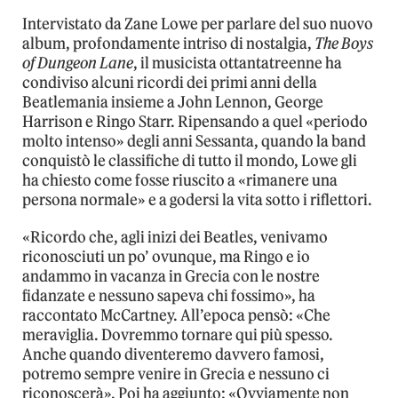
Intervistato da Zane Lowe per parlare del suo nuovo
album, profondamente intriso di nostalgia,
The Boys
of Dungeon Lane
, il musicista ottantatreenne ha
condiviso alcuni ricordi dei primi anni della
Beatlemania insieme a John Lennon, George
Harrison e Ringo Starr. Ripensando a quel «periodo
molto intenso» degli anni Sessanta, quando la band
conquistò le classifiche di tutto il mondo, Lowe gli
ha chiesto come fosse riuscito a «rimanere una
persona normale» e a godersi la vita sotto i riflettori.
«Ricordo che, agli inizi dei Beatles, venivamo
riconosciuti un po’ ovunque, ma Ringo e io
andammo in vacanza in Grecia con le nostre
fidanzate e nessuno sapeva chi fossimo», ha
raccontato McCartney. All’epoca pensò: «Che
meraviglia. Dovremmo tornare qui più spesso.
Anche quando diventeremo davvero famosi,
potremo sempre venire in Grecia e nessuno ci
riconoscerà». Poi ha aggiunto: «Ovviamente non