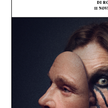
DI
RO
11 NOV