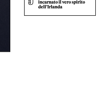
incarnato il vero spirito
dell’Irlanda