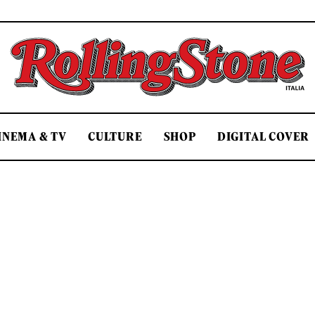
Rolling Stone Italia
INEMA & TV
CULTURE
SHOP
DIGITAL COVER