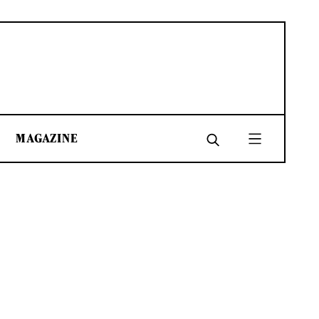
MAGAZINE
SHARE
SHARE