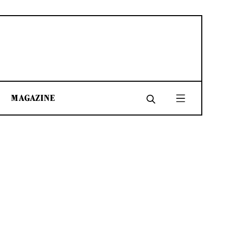
MAGAZINE
SHARE
SHARE