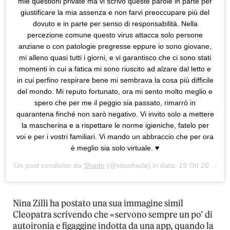
mie questioni private ma vi scrivo queste parole in parte per
giustificare la mia assenza e non farvi preoccupare più del
dovuto e in parte per senso di responsabilità. Nella
percezione comune questo virus attacca solo persone
anziane o con patologie pregresse eppure io sono giovane,
mi alleno quasi tutti i giorni, e vi garantisco che ci sono stati
momenti in cui a fatica mi sono riuscito ad alzare dal letto e
in cui perfino respirare bene mi sembrava la cosa più difficile
del mondo. Mi reputo fortunato, ora mi sento molto meglio e
spero che per me il peggio sia passato, rimarrò in
quarantena finché non sarò negativo. Vi invito solo a mettere
la mascherina e a rispettare le norme igieniche, fatelo per
voi e per i vostri familiari. Vi mando un abbraccio che per ora
è meglio sia solo virtuale. ♥️
Un post condiviso da
Shade
(@vitoshade) in data:
19 Ott 2020 alle ore 5:10 PDT
Nina Zilli ha postato una sua immagine simil
Cleopatra scrivendo che «servono sempre un po’ di
autoironia e figaggine indotta da una app, quando la