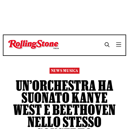
TEMPO DI LETTURA 3 MINUTI
TEMPO DI LETTURA 3 MINUTI
SHARE
SHARE
NEWS MUSICA
UN’ORCHESTRA HA
SUONATO KANYE
WEST E BEETHOVEN
NELLO STESSO