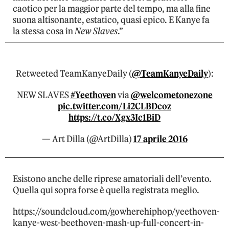
caotico per la maggior parte del tempo, ma alla fine
suona altisonante, estatico, quasi epico. E Kanye fa
la stessa cosa in
New Slaves
.”
Retweeted TeamKanyeDaily (
@TeamKanyeDaily
):
NEW SLAVES
#Yeethoven
via
@welcometonezone
pic.twitter.com/Li2CLBDcoz
https://t.co/Xgx3Ic1BiD
— Art Dilla (@ArtDilla)
17 aprile 2016
Esistono anche delle riprese amatoriali dell’evento.
Quella qui sopra forse è quella registrata meglio.
https://soundcloud.com/gowherehiphop/yeethoven-
kanye-west-beethoven-mash-up-full-concert-in-