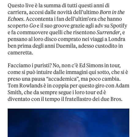
Questo live è la summa di tutti questi anni di
carriera, accesi dalle novità dell’ultimo
Born in the
Echoes
. Accontenta i fan dell’ultim’ora che hanno
scoperto
Go
e il suo groove grazie agli adv su Spotify
e fa commuovere quelli che risentono
Surrender
, e
pensano al loro disco comprato nei viaggi a Londra
ben prima degli anni Duemila, adesso custodito in
cameretta.
Facciamo i puristi? No, non c’è Ed Simons in tour,
come si può intuire dalle immagini qui sotto, che si è
preso una pausa “accademica”, ma poco cambia.
Tom Rowlands è in coppia per questo giro con Adam
Smith, che da sempre segue i loro tour ed è
diventato con il tempo il fratellastro dei due Bros.