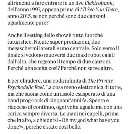
altrimenti a fare entrare in un live
Elektrobank
,
dell’anno 1997, appena prima di
I’ll See You There
,
anno 2015, se non perché sono due canzoni
ugualmente pure?
Anche il setting dello show è tutto fuorché
futuristico. Niente super produzioni, due
megaschermi laterali e uno centrale. Solo verso il
finale si vedono muoversi due maxi robot calati
dall’alto, che reggono il tempo di due canzoni.
Perché una scelta così? Perché non serve altro.
E per chiudere, una coda infinita di
The Private
Psychedelic Reel
. La cosa meno elettronica di tutte,
ma che suona come un assolo esasperato di una
band prog-rock di cinquant’anni fa. Spento e
riacceso di continuo, ogni volta uguale ma con una
carica sempre diversa. Le mani nei capelli, prima
che in alto, a chiedersi «Oh my god what have you
done?», perché è stato così bello.