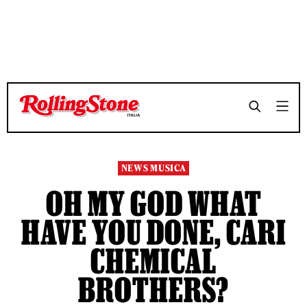
TEMPO DI LETTURA 4 MINUTI
TEMPO DI LETTURA 4 MINUTI
SHARE
SHARE
NEWS MUSICA
OH MY GOD WHAT
HAVE YOU DONE, CARI
CHEMICAL
BROTHERS?