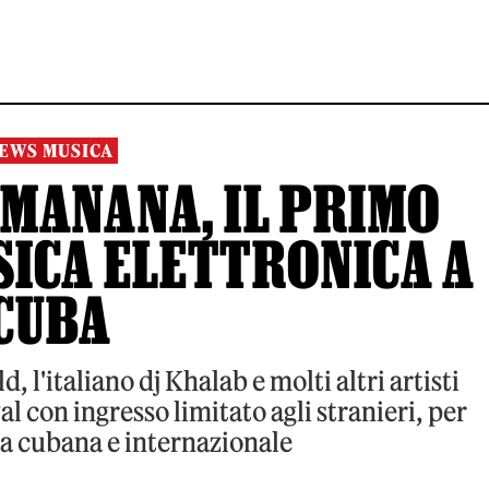
EWS MUSICA
L MANANA, IL PRIMO
SICA ELETTRONICA A
CUBA
, l'italiano dj Khalab e molti altri artisti
al con ingresso limitato agli stranieri, per
a cubana e internazionale