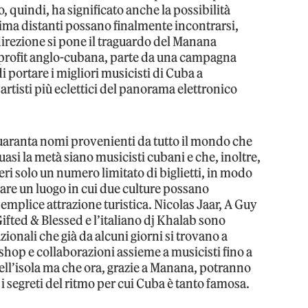
o, quindi, ha significato anche la possibilità
ima distanti possano finalmente incontrarsi,
direzione si pone il traguardo del Manana
-profit anglo-cubana, parte da una campagna
 portare i migliori musicisti di Cuba a
 artisti più eclettici del panorama elettronico
 quaranta nomi provenienti da tutto il mondo che
asi la metà siano musicisti cubani e che, inoltre,
nieri solo un numero limitato di biglietti, in modo
tare un luogo in cui due culture possano
mplice attrazione turistica. Nicolas Jaar, A Guy
ifted & Blessed e l’italiano dj Khalab sono
azionali che già da alcuni giorni si trovano a
hop e collaborazioni assieme a musicisti fino a
ell’isola ma che ora, grazie a Manana, potranno
i segreti del ritmo per cui Cuba è tanto famosa.