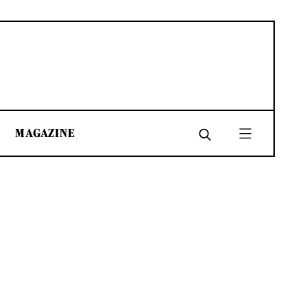
MAGAZINE
SHARE
SHARE