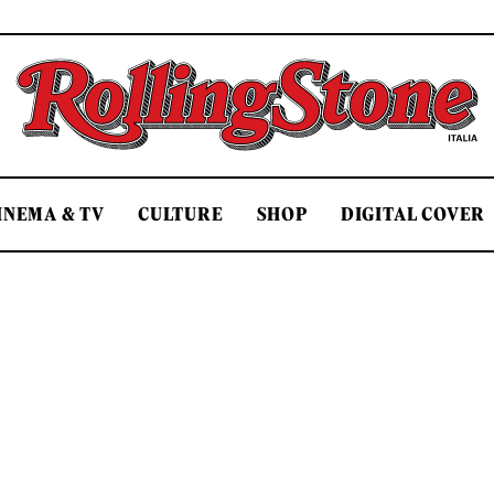
Rolling Stone Italia
INEMA & TV
CULTURE
SHOP
DIGITAL COVER