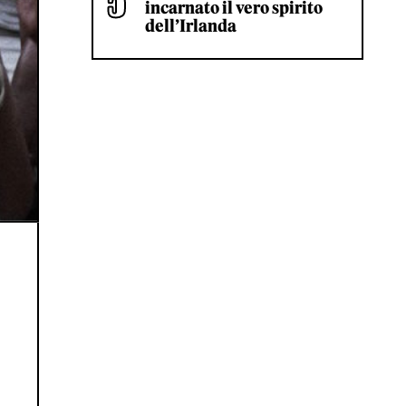
incarnato il vero spirito
dell’Irlanda