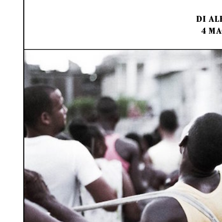
DI
AL
4 MA