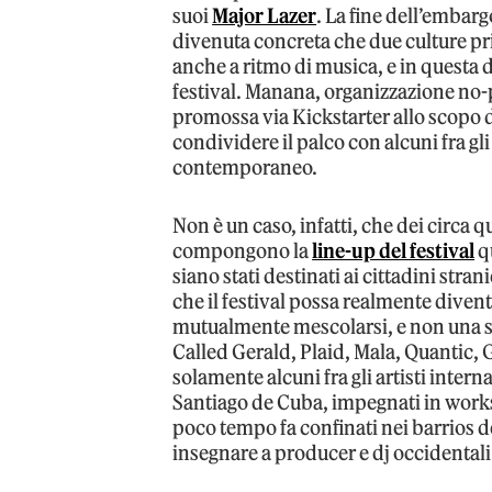
suoi
Major Lazer
. La fine dell’embarg
divenuta concreta che due culture pr
anche a ritmo di musica, e in questa 
festival. Manana, organizzazione no
promossa via Kickstarter allo scopo di
condividere il palco con alcuni fra gli
contemporaneo.
Non è un caso, infatti, che dei circa
compongono la
line-up del festival
qu
siano stati destinati ai cittadini stra
che il festival possa realmente diven
mutualmente mescolarsi, e non una se
Called Gerald, Plaid, Mala, Quantic, G
solamente alcuni fra gli artisti intern
Santiago de Cuba, impegnati in works
poco tempo fa confinati nei barrios d
insegnare a producer e dj occidentali 