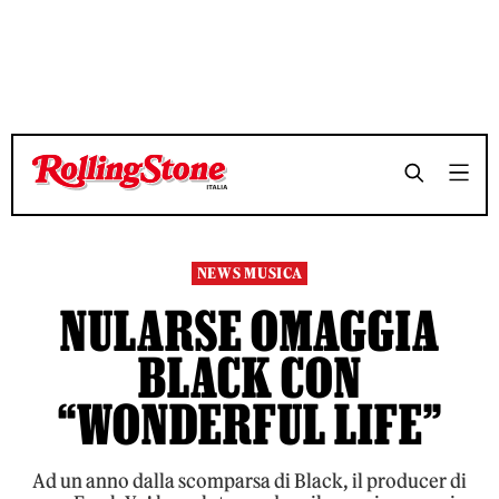
TEMPO DI LETTURA 3 MINUTI
TEMPO DI LETTURA 3 MINUTI
SHARE
SHARE
NEWS MUSICA
NULARSE OMAGGIA
BLACK CON
“WONDERFUL LIFE”
Ad un anno dalla scomparsa di Black, il producer di