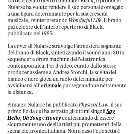
l’artista celato dietro il moniker Black, il producer
Nularse ha voluto rendere il suo personale omaggio
a una figura determinante per la sua crescita
musicale, reinterpretando
Wonderful Life
, il brano
più celebre dell’intero repertorio di Black,
pubblicato nel 1985.
La cover di Nularse stravolge l’atmosfera sognante
del brano di Black, sintetizzando il sound anni 80 in
sequencer e drum machine dell’elettronica
contemporanea. Per il video, curato dallo stesso
producer assieme a Andrea Storchi, la scelta del
bianco e nero gioca un ruolo determinante per
avvicinarsi all’
originale
pur segnandone nettamente
la distanza.
A marzo Nularse ha pubblicato
Physical Law
, il suo
primo Ep da cui ha estratto gli ottimi singoli
Say
Hello
,
Oh Song
e
Honey
confermando di essere
sicuramente uno degli artisti più promettenti della
scena elettronica italiana. Non a caso l’etichetta è