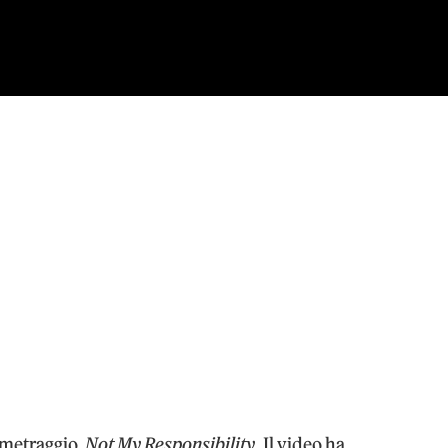
tometraggio,
Not My Responsibility
. Il video ha