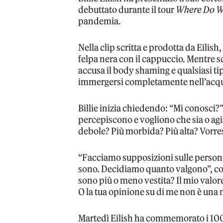
debuttato durante il tour
Where Do W
pandemia.
Nella clip scritta e prodotta da Eilish
felpa nera con il cappuccio. Mentre 
accusa il body shaming e qualsiasi tip
immergersi completamente nell’acq
Billie inizia chiedendo: “Mi conosci?
percepiscono e vogliono che sia o agis
debole? Più morbida? Più alta? Vorrest
“Facciamo supposizioni sulle persone
sono. Decidiamo quanto valgono”, con
sono più o meno vestita? Il mio valor
O la tua opinione su di me non è una 
Martedì Eilish ha commemorato i 100 