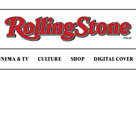
Rolling Stone Italia
INEMA & TV
CULTURE
SHOP
DIGITAL COVER