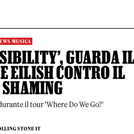
EWS MUSICA
IBILITY’, GUARDA I
E EILISH CONTRO IL
 SHAMING
durante il tour 'Where Do We Go?'
LLING STONE IT