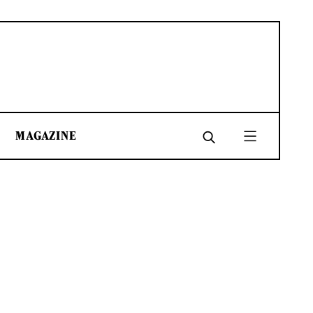
MAGAZINE
SHARE
SHARE