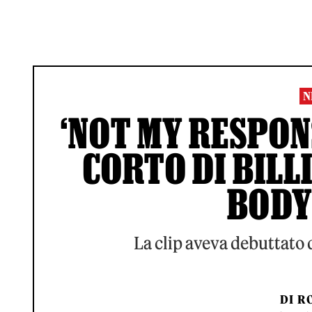
N
‘NOT MY RESPONS
CORTO DI BILLI
BODY
La clip aveva debuttato 
DI
RO