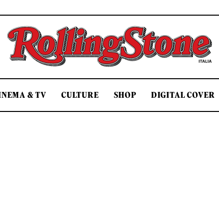
Rolling Stone Italia
INEMA & TV
CULTURE
SHOP
DIGITAL COVER