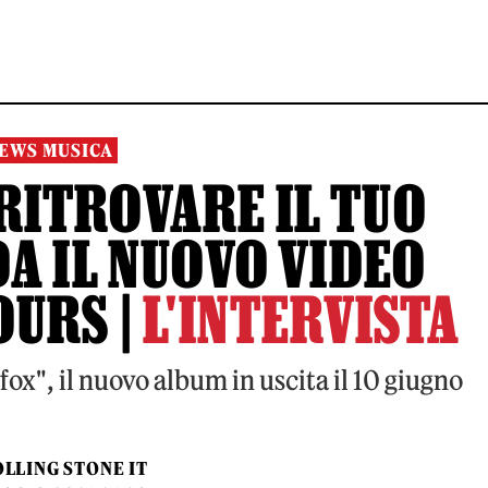
EWS MUSICA
RITROVARE IL TUO
A IL NUOVO VIDEO
OURS |
L'INTERVISTA
lfox", il nuovo album in uscita il 10 giugno
LLING STONE IT