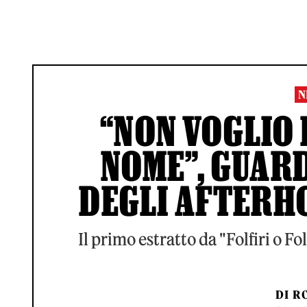
N
“NON VOGLIO 
NOME”, GUARD
DEGLI AFTERH
Il primo estratto da "Folfiri o Fo
DI
RO