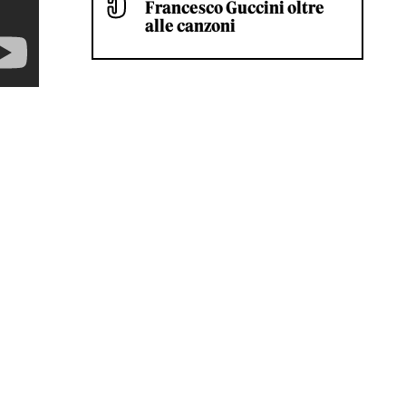
Francesco Guccini oltre
alle canzoni