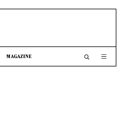
MAGAZINE
SHARE
SHARE